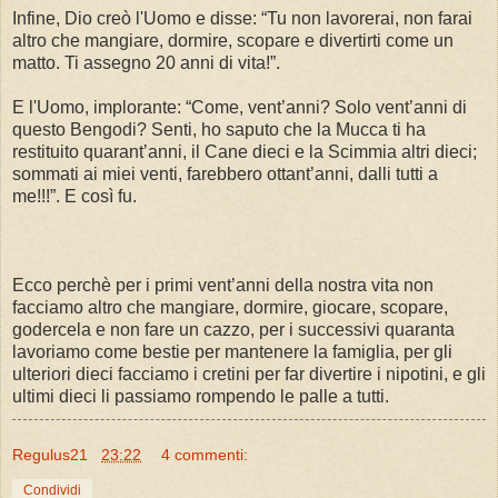
Infine, Dio creò l'Uomo e disse: “Tu non lavorerai, non farai
altro che mangiare, dormire, scopare e divertirti come un
matto. Ti assegno 20 anni di vita!”.
E l'Uomo, implorante: “Come, vent’anni? Solo vent’anni di
questo Bengodi? Senti, ho saputo che la Mucca ti ha
restituito quarant’anni, il Cane dieci e la Scimmia altri dieci;
sommati ai miei venti, farebbero ottant’anni, dalli tutti a
me!!!”. E così fu.
Ecco perchè per i primi vent’anni della nostra vita non
facciamo altro che mangiare, dormire, giocare, scopare,
godercela e non fare un cazzo, per i successivi quaranta
lavoriamo come bestie per mantenere la famiglia, per gli
ulteriori dieci facciamo i cretini per far divertire i nipotini, e gli
ultimi dieci li passiamo rompendo le palle a tutti.
Regulus21
23:22
4 commenti:
Condividi