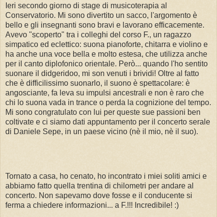
Ieri secondo giorno di stage di musicoterapia al
Conservatorio. Mi sono divertito un sacco, l'argomento è
bello e gli insegnanti sono bravi e lavorano efficacemente.
Avevo "scoperto" tra i colleghi del corso F., un ragazzo
simpatico ed eclettico: suona pianoforte, chitarra e violino e
ha anche una voce bella e molto estesa, che utilizza anche
per il canto diplofonico orientale. Però... quando l'ho sentito
suonare il didgeridoo, mi son venuti i brividi! Oltre al fatto
che è difficilissimo suonarlo, il suono è spettacolare: è
angosciante, fa leva su impulsi ancestrali e non è raro che
chi lo suona vada in trance o perda la cognizione del tempo.
Mi sono congratulato con lui per queste sue passioni ben
coltivate e ci siamo dati appuntamento per il concerto serale
di Daniele Sepe, in un paese vicino (nè il mio, nè il suo).
Tornato a casa, ho cenato, ho incontrato i miei soliti amici e
abbiamo fatto quella trentina di chilometri per andare al
concerto. Non sapevamo dove fosse e il conducente si
ferma a chiedere informazioni... a F.!!! Incredibile! :)