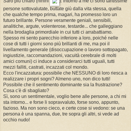
Sarò più chiaro (hihihi
): intorno a me ci sono tantissime
persone sottovalutate, buttate giù dalla vita stessa, quella
che qualche tempo prima, magari, ha promesso loro un
futuro brillante. Persone veramente geniali, sensibili,
analitiche, argute, volenterose, testarde... che galleggiano
nella brodaglia primordiale in cui tutti ci arrabattiamo.
Spesso mi sento parecchio inferiore a loro, poiché nelle
cose di tutti i giorni sono più brillanti di me, ma poi il
livellamento generale (disoccupazione o lavoro sottopagato,
ingiustizie, raccomandazioni, vacuità cerebrale di molti
amici comuni) ci induce a considerarci tutti uguali, tutti
mezzi falliti, castrati, incazzati col mondo.
Ecco l'incazzatura: possibile che NESSUNO di loro riesca a
realizzare i propri sogni? Almeno uno, non dico tutti!
Possibile che il sentimento dominante sia la frustrazione?
Cosa c'è di sbagliato?
Sì, sono un sentimentale, voglio bene alle persone, a chi mi
sta intorno... e forse li sopravvaluto, forse sono, appunto,
fazioso. Ma non sono cieco, e certe cose si vedono: se una
persona è una spanna, due, tre sopra gli altri, si vede ad
occhio nudo!