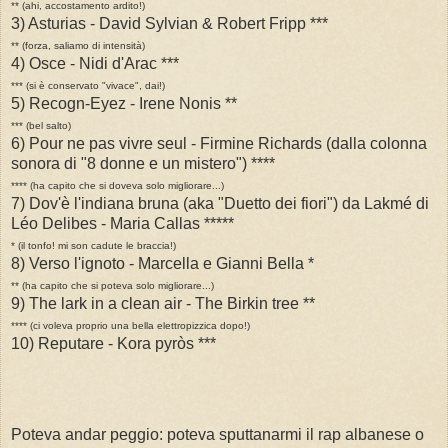
** (ahi, accostamento ardito!)
3) Asturias - David Sylvian & Robert Fripp ***
** (forza, saliamo di intensità)
4) Osce - Nidi d'Arac ***
*** (si è conservato "vivace", dai!)
5) Recogn-Eyez - Irene Nonis **
*** (bel salto)
6) Pour ne pas vivre seul - Firmine Richards (dalla colonna
sonora di "8 donne e un mistero") ****
**** (ha capito che si doveva solo migliorare...)
7) Dov'è l'indiana bruna (aka "Duetto dei fiori") da Lakmé di
Léo Delibes - Maria Callas *****
* (il tonfo! mi son cadute le braccia!)
8) Verso l'ignoto - Marcella e Gianni Bella *
** (ha capito che si poteva solo migliorare...)
9) The lark in a clean air - The Birkin tree **
**** (ci voleva proprio una bella elettropizzica dopo!)
10) Reputare - Kora pyròs ***
Poteva andar peggio: poteva sputtanarmi il rap albanese o