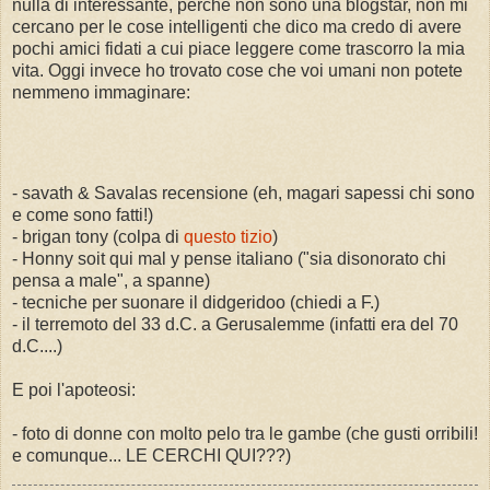
nulla di interessante, perché non sono una blogstar, non mi
cercano per le cose intelligenti che dico ma credo di avere
pochi amici fidati a cui piace leggere come trascorro la mia
vita. Oggi invece ho trovato cose che voi umani non potete
nemmeno immaginare:
- savath & Savalas recensione (eh, magari sapessi chi sono
e come sono fatti!)
- brigan tony (colpa di
questo tizio
)
- Honny soit qui mal y pense italiano ("sia disonorato chi
pensa a male", a spanne)
- tecniche per suonare il didgeridoo (chiedi a F.)
- il terremoto del 33 d.C. a Gerusalemme (infatti era del 70
d.C....)
E poi l'apoteosi:
- foto di donne con molto pelo tra le gambe (che gusti orribili!
e comunque... LE CERCHI QUI???)