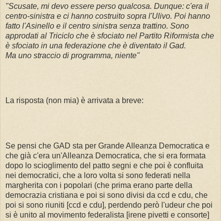
"Scusate, mi devo essere perso qualcosa. Dunque: c'era il
centro-sinistra e ci hanno costruito sopra l'Ulivo. Poi hanno
fatto l'Asinello e il centro sinistra senza trattino. Sono
approdati al Triciclo che è sfociato nel Partito Riformista che
è sfociato in una federazione che è diventato il Gad.
Ma uno straccio di programma, niente"
La risposta (non mia) è arrivata a breve:
Se pensi che GAD sta per Grande Alleanza Democratica e
che già c'era un'Alleanza Democratica, che si era formata
dopo lo scioglimento del patto segni e che poi è confluita
nei democratici, che a loro volta si sono federati nella
margherita con i popolari (che prima erano parte della
democrazia cristiana e poi si sono divisi da ccd e cdu, che
poi si sono riuniti [ccd e cdu], perdendo però l'udeur che poi
si è unito al movimento federalista [irene pivetti e consorte]