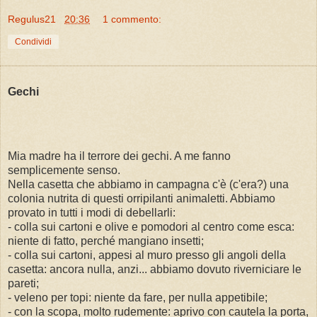
Regulus21
20:36
1 commento:
Condividi
Gechi
Mia madre ha il terrore dei gechi. A me fanno
semplicemente senso.
Nella casetta che abbiamo in campagna c'è (c'era?) una
colonia nutrita di questi orripilanti animaletti. Abbiamo
provato in tutti i modi di debellarli:
- colla sui cartoni e olive e pomodori al centro come esca:
niente di fatto, perché mangiano insetti;
- colla sui cartoni, appesi al muro presso gli angoli della
casetta: ancora nulla, anzi... abbiamo dovuto riverniciare le
pareti;
- veleno per topi: niente da fare, per nulla appetibile;
- con la scopa, molto rudemente: aprivo con cautela la porta,