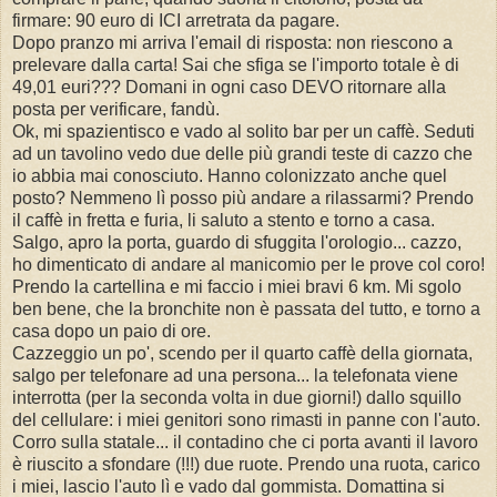
firmare: 90 euro di ICI arretrata da pagare.
Dopo pranzo mi arriva l'email di risposta: non riescono a
prelevare dalla carta! Sai che sfiga se l'importo totale è di
49,01 euri??? Domani in ogni caso DEVO ritornare alla
posta per verificare, fandù.
Ok, mi spazientisco e vado al solito bar per un caffè. Seduti
ad un tavolino vedo due delle più grandi teste di cazzo che
io abbia mai conosciuto. Hanno colonizzato anche quel
posto? Nemmeno lì posso più andare a rilassarmi? Prendo
il caffè in fretta e furia, li saluto a stento e torno a casa.
Salgo, apro la porta, guardo di sfuggita l'orologio... cazzo,
ho dimenticato di andare al manicomio per le prove col coro!
Prendo la cartellina e mi faccio i miei bravi 6 km. Mi sgolo
ben bene, che la bronchite non è passata del tutto, e torno a
casa dopo un paio di ore.
Cazzeggio un po', scendo per il quarto caffè della giornata,
salgo per telefonare ad una persona... la telefonata viene
interrotta (per la seconda volta in due giorni!) dallo squillo
del cellulare: i miei genitori sono rimasti in panne con l'auto.
Corro sulla statale... il contadino che ci porta avanti il lavoro
è riuscito a sfondare (!!!) due ruote. Prendo una ruota, carico
i miei, lascio l'auto lì e vado dal gommista. Domattina si