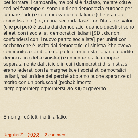
per formare il campanile, ma poi si è riscisso, mentre cdu e
ccd nel frattempo si sono uniti con democrazia europea per
formare l'udc) e con rinnovamento italiano (che era nato
come lista dini), e, in una seconda fase, con l'italia dei valori
(che poi però è uscita dai democratici quando questi si sono
alleati con i socialisti democratici italiani [SDI, da non
confondersi con il nuovo partito socialista], per unirsi con
occhetto che è uscito dai democratici di sinistra [che aveva
contribuito a cambiare da partito comunista italiano a partito
democratico della sinistra]) e concorrere alle europee
separatamente dal triciclo in cui i democratici di sinistra si
erano federati con la margherita e i socialisti democratici
italiani, hai un'idea del perché abbiamo buone speranze di
morire con un berlusconi (probabilmente
pierpierpierpierpierpierpiersilvio XII) al governo.
E non gli dò tutti i torti, affatto.
Regulus21
20:32
2 commenti: