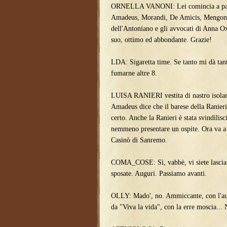
ORNELLA VANONI: Lei comincia a parla
Amadeus, Morandi, De Amicis, Mengoni,
dell'Antoniano e gli avvocati di Anna Ox
suo, ottimo ed abbondante. Grazie!
LDA: Sigaretta time. Se tanto mi dà tant
fumarne altre 8.
LUISA RANIERI vestita di nastro isolan
Amadeus dice che il barese della Ranieri
certo. Anche la Ranieri è stata svindilisc
nemmeno presentare un ospite. Ora va a c
Casinò di Sanremo.
COMA_COSE: Sì, vabbè, vi siete lasciati 
sposate. Auguri. Passiamo avanti.
OLLY: Mado', no. Ammiccante, con l'aut
da "Viva la vida", con la erre moscia... 