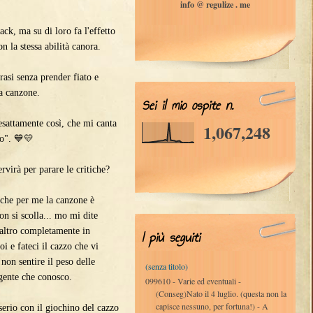
info @ regulize . me
k, ma su di loro fa l'effetto
 la stessa abilità canora.
asi senza prender fiato e
a canzone.
Sei il mio ospite n.
sattamente così, che mi canta
1,067,248
go". 💙💛
irà per parare le critiche?
 per me la canzone è
on si scolla... mo mi dite
l'altro completamente in
I più seguiti
i e fateci il cazzo che vi
non sentire il peso delle
(senza titolo)
 gente che conosco.
099610 - Varie ed eventuali -
(Conseg)Nato il 4 luglio. (questa non la
capisce nessuno, per fortuna!) - A
rio con il giochino del cazzo