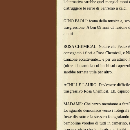
l'alternativa sarebbe quel mangialimoni 
distruggere le serre di Sanremo a calci.
GINO PAOLI: icona della musica e, scop
trasgressione. A ben 89 anni dà lezione d
a tutti.
ROSA CHEMICAL: Notare che Fedez è ar
consegnato i fiori a Rosa Chemical, e N
Canzone accattivante... e per un attimo h
(oltre alla camicia coi buchi sui capezzo
sarebbe tornata utile per altro.
ACHILLE LAURO: Dev'essere difficile ca
trasgressivo Rosa Chemical. Eh, capisco 
MADAME: Che cazzo memiamo a fare? M
Lo sguardo demoniaco verso i fotografi 
fosse distratto e la stessero fotografando
bamboline voodoo di tutti in camerino, m
trapano, visto che è allergica agli aghi.