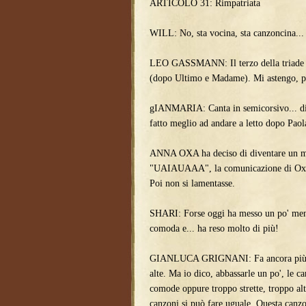
ARTICOLO 31: Rimpatriata
WILL: No, sta vocina, sta canzoncina...
LEO GASSMANN: Il terzo della triade de
(dopo Ultimo e Madame). Mi astengo, pe
gIANMARIA: Canta in semicorsivo... dic
fatto meglio ad andare a letto dopo Paol
ANNA OXA ha deciso di diventare un m
"UAIAUAAA", la comunicazione di Oxarte
Poi non si lamentasse.
SHARI: Forse oggi ha messo un po' meno 
comoda e... ha reso molto di più!
GIANLUCA GRIGNANI: Fa ancora più fat
alte. Ma io dico, abbassarle un po', le c
comode oppure troppo strette, troppo alt
canzoni si può fare uguale. Questa canzo