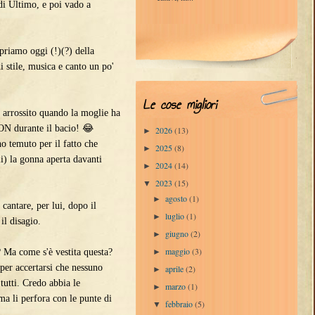
di Ultimo, e poi vado a
riamo oggi (!)(?) della
i stile, musica e canto un po'
Le cose migliori
rossito quando la moglie ha
ON durante il bacio! 😂
2026
(13)
►
o temuto per il fatto che
2025
(8)
►
li) la gonna aperta davanti
2024
(14)
►
2023
(15)
▼
agosto
(1)
►
ntare, per lui, dopo il
luglio
(1)
►
il disagio.
giugno
(2)
►
maggio
(3)
►
a come s'è vestita questa?
per accertarsi che nessuno
aprile
(2)
►
 tutti. Credo abbia le
marzo
(1)
►
a li perfora con le punte di
febbraio
(5)
▼