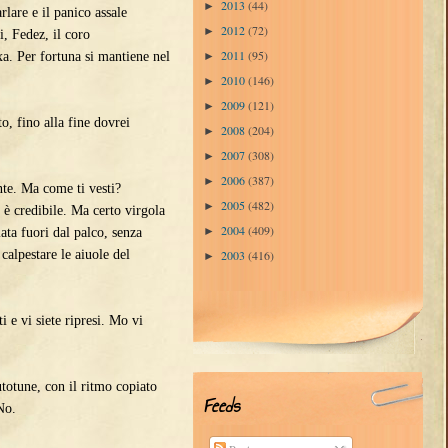
2013
(44)
►
re e il panico assale
2012
(72)
►
 Fedez, il coro
2011
(95)
►
a. Per fortuna si mantiene nel
2010
(146)
►
2009
(121)
►
o, fino alla fine dovrei
2008
(204)
►
2007
(308)
►
2006
(387)
►
te. Ma come ti vesti?
2005
(482)
►
 è credibile. Ma certo virgola
2004
(409)
►
iata fuori dal palco, senza
2003
(416)
alpestare le aiuole del
►
e vi siete ripresi. Mo vi
otune, con il ritmo copiato
Feeds
No.