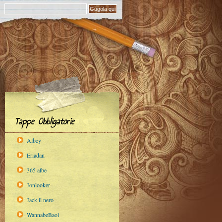
Tappe Obbligatorie
Albey
Eriadan
365 albe
Jonlooker
Jack il nero
WannabeBaol