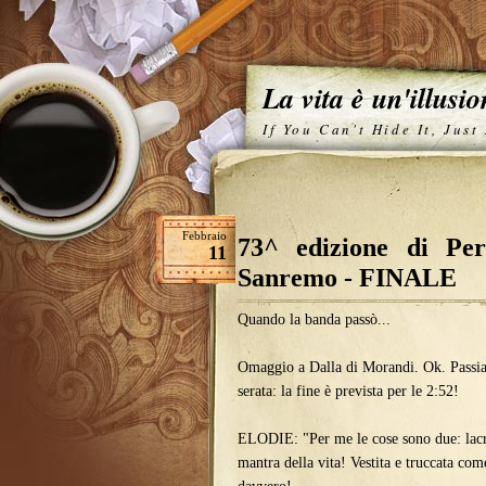
La vita è un'illusi
If You Can't Hide It, Just
Febbraio
73^ edizione di Pe
11
Sanremo - FINALE
Quando la banda passò...
Omaggio a Dalla di Morandi. Ok. Passia
serata: la fine è prevista per le 2:52!
ELODIE: "Per me le cose sono due: lacr
mantra della vita! Vestita e truccata co