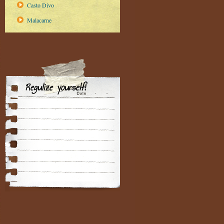
Casto Divo
Malacarne
Regulize yourself!