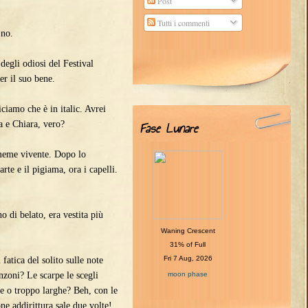
Post
Tutti i commenti
 no.
gli odiosi del Festival
r il suo bene.
iamo che è in italic. Avrei
Fase Lunare
a e Chiara, vero?
eme vivente. Dopo lo
 e il pigiama, ora i capelli.
di belato, era vestita più
Waning Crescent
31% of Full
Fri 7 Aug, 2026
ica del solito sulle note
moon phase
anzoni? Le scarpe le scegli
e o troppo larghe? Beh, con le
ne addirittura sale due volte!