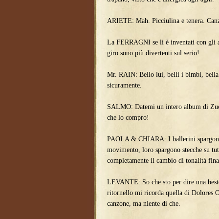
ARIETE: Mah. Picciulina e tenera. Canz
La FERRAGNI se li è inventati con gli a
giro sono più divertenti sul serio!
Mr. RAIN: Bello lui, belli i bimbi, bell
sicuramente.
SALMO: Datemi un intero album di Zucc
che lo compro!
PAOLA & CHIARA: I ballerini spargono 
movimento, loro spargono stecche su tut
completamente il cambio di tonalità fin
LEVANTE: So che sto per dire una best
ritornello mi ricorda quella di Dolores 
canzone, ma niente di che.