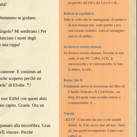
proposito del G8 e del Live 8 e di...
ità!
Ridurre le aspettative
Nemmeno se gridano.
Tutte le volte che ho immaginato di partire e
di non tornare più, sono partito e poi
son tornato indietro. Adesso immagino
ngolo? Mi sembrano i Pet
spesso di partire...
lanciato i suoni degli
e una cippa!
Se dovessi morire domani
Se dovessi morire domani, bruciate le mie
carte, il mio PC, i libri, i CD, le
musicassette e le videocassette, le foto,
le lettere, la coll...
 canzone. E continuo ad
nche scoperto perché mi
Roma, lato B
da" di Elodie. 💘
Finalmente arriva la recensione del libro di
Claudio Delicato, di Ciclofrenia , un
blog del quale sono assiduo lettore e
our Eiffel con questi abiti
commentatore. Il ...
amo capito. Grazie. Ora un
Nanetti
( RSVP ) Ciascuno ha uno o più nanetti
dentro. Io li ho uccisi uno ad uno. Tanti,
ssato alla microfibra. Gran
eh, ma quelli ricompaiono. I miei sono
EVE vincere. Perché
cattivi, m...