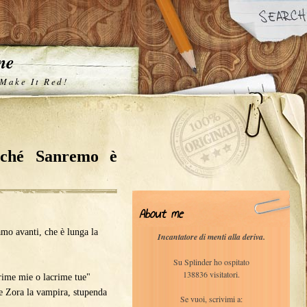
one
 Make It Red!
rché Sanremo è
About me
mo avanti, che è lunga la
Incantatore di menti alla deriva.
Su Splinder ho ospitato
138836 visitatori.
ime mie o lacrime tue"
me Zora la vampira, stupenda
Se vuoi, scrivimi a: