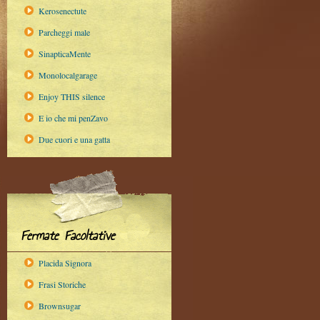
Kerosenectute
Parcheggi male
SinapticaMente
Monolocalgarage
Enjoy THIS silence
E io che mi penZavo
Due cuori e una gatta
Fermate Facoltative
Placida Signora
Frasi Storiche
Brownsugar