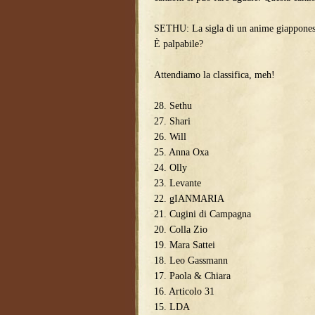
SETHU: La sigla di un anime giapponese
È palpabile?
Attendiamo la classifica, meh!
28. Sethu
27. Shari
26. Will
25. Anna Oxa
24. Olly
23. Levante
22. gIANMARIA
21. Cugini di Campagna
20. Colla Zio
19. Mara Sattei
18. Leo Gassmann
17. Paola & Chiara
16. Articolo 31
15. LDA