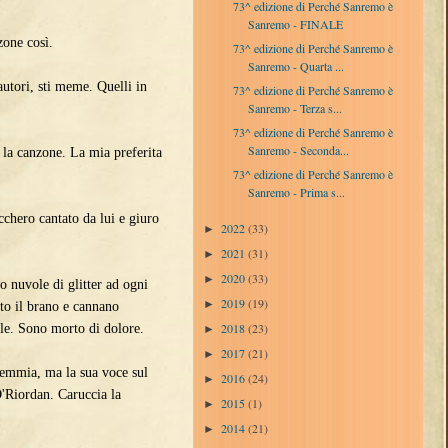
73^ edizione di Perché Sanremo è
Sanremo - FINALE
one così.
73^ edizione di Perché Sanremo è
Sanremo - Quarta ...
utori, sti meme. Quelli in
73^ edizione di Perché Sanremo è
Sanremo - Terza s...
73^ edizione di Perché Sanremo è
Sanremo - Seconda...
a la canzone. La mia preferita
73^ edizione di Perché Sanremo è
Sanremo - Prima s...
hero cantato da lui e giuro
2022
(33)
►
2021
(31)
►
2020
(33)
►
nuvole di glitter ad ogni
2019
(19)
►
to il brano e cannano
2018
(23)
ale. Sono morto di dolore.
►
2017
(21)
►
emmia, ma la sua voce sul
2016
(24)
►
O'Riordan. Caruccia la
2015
(1)
►
2014
(21)
►