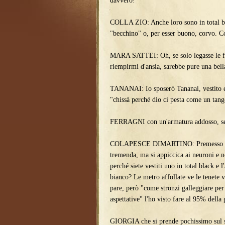
davvero!
COLLA ZIO: Anche loro sono in total bac
"becchino" o, per esser buono, corvo. Con
MARA SATTEI: Oh, se solo legasse le fr
riempirmi d'ansia, sarebbe pure una bell
TANANAI: Io sposerò Tananai, vestito e
"chissà perché dio ci pesta come un tan
FERRAGNI con un'armatura addosso, serv
COLAPESCE DIMARTINO: Premesso che
tremenda, ma si appiccica ai neuroni e n
perché siete vestiti uno in total black e 
bianco? Le metro affollate ve le tenete vo
pare, però "come stronzi galleggiare per 
aspettative" l'ho visto fare al 95% della
GIORGIA che si prende pochissimo sul se