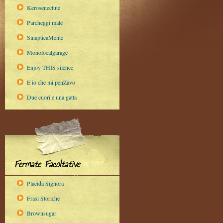
Kerosenectute
Parcheggi male
SinapticaMente
Monolocalgarage
Enjoy THIS silence
E io che mi penZavo
Due cuori e una gatta
Fermate Facoltative
Placida Signora
Frasi Storiche
Brownsugar