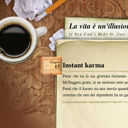
La vita è un'illusi
If You Can't Hide It, Just
Giugno
Instant karma
17
Pensi che sia la tua giornata fortunat
McNuggets gratis, te ne mettono sette pe
Pensi che il karma sia una merda quand
certezza che uno dei dipendenti ha un ga