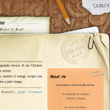
one
 Make It Red!
a quando invece di sei Chicken
r errore.
About me
o, mentre li mangi, scopri con
tto a pelo lungo.
Incantatore di menti alla deriva.
Regulus21
|
16:42
|
0 Comments
Su Splinder ho ospitato
138836 visitatori.
Se vuoi, scrivimi a: