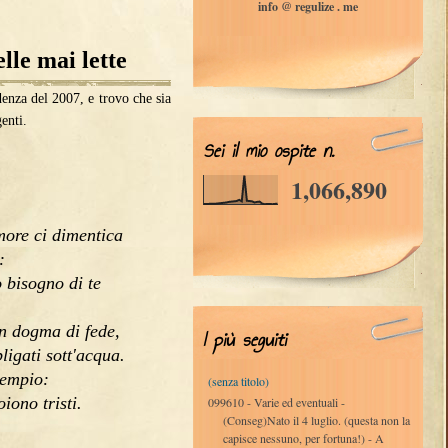
info @ regulize . me
lle mai lette
enza del 2007, e trovo che sia
enti.
Sei il mio ospite n.
1,066,890
amore ci dimentica
:
o bisogno di te
n dogma di fede,
I più seguiti
igati sott'acqua.
cempio:
(senza titolo)
iono tristi.
099610 - Varie ed eventuali -
(Conseg)Nato il 4 luglio. (questa non la
capisce nessuno, per fortuna!) - A