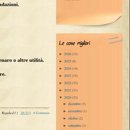
ndazioni.
Le cose migliori
2026
(13)
►
aro o altre utilità.
2025
(8)
►
2024
(14)
►
re.
2023
(15)
►
2022
(33)
►
2021
(31)
►
2020
(33)
▼
dicembre
(3)
►
novembre
(1)
►
Regulus21
|
20:23
|
0 Comments
ottobre
(2)
►
settembre
(1)
►