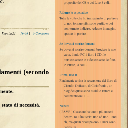
a,
proposito del G8 e del Live 8 e di...
Ridurre le aspettative
Tutte le volte che ho immaginato di partire e
di non tornare più, sono partito e poi
son tornato indietro. Adesso immagino
spesso di partire...
Regulus21
|
19:03
|
0 Comments
Se dovessi morire domani
Se dovessi morire domani, bruciate le mie
carte, il mio PC, i libri, i CD, le
musicassette e le videocassette, le foto,
le lettere, la coll...
amenti (secondo
Roma, lato B
Finalmente arriva la recensione del libro di
Claudio Delicato, di Ciclofrenia , un
 mente.
blog del quale sono assiduo lettore e
commentatore. Il ...
stato di necessità.
Nanetti
( RSVP ) Ciascuno ha uno o più nanetti
dentro. Io li ho uccisi uno ad uno. Tanti,
eh, ma quelli ricompaiono. I miei sono
cattivi, m...