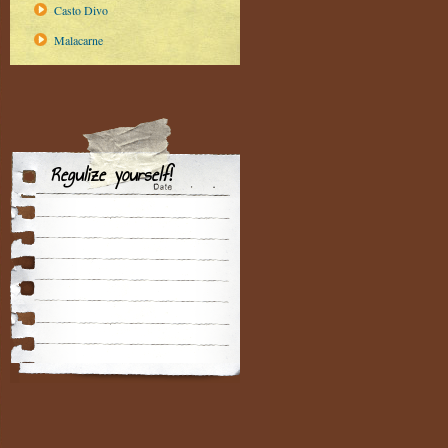
Casto Divo
Malacarne
Regulize yourself!