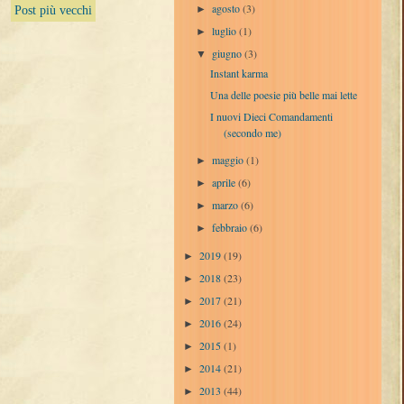
agosto
(3)
►
Post più vecchi
luglio
(1)
►
giugno
(3)
▼
Instant karma
Una delle poesie più belle mai lette
I nuovi Dieci Comandamenti
(secondo me)
maggio
(1)
►
aprile
(6)
►
marzo
(6)
►
febbraio
(6)
►
2019
(19)
►
2018
(23)
►
2017
(21)
►
2016
(24)
►
2015
(1)
►
2014
(21)
►
2013
(44)
►