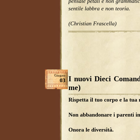
pensale petali e non grammatic
sentile labbra e non teoria.
(Christian Frascella)
Giugno
I nuovi Dieci Comand
03
me)
Rispetta il tuo corpo e la tua
Non abbandonare i parenti in 
Onora le diversità.