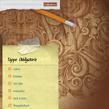
Tappe Obbligatorie
Albey
Eriadan
365 albe
Jonlooker
Jack il nero
WannabeBaol