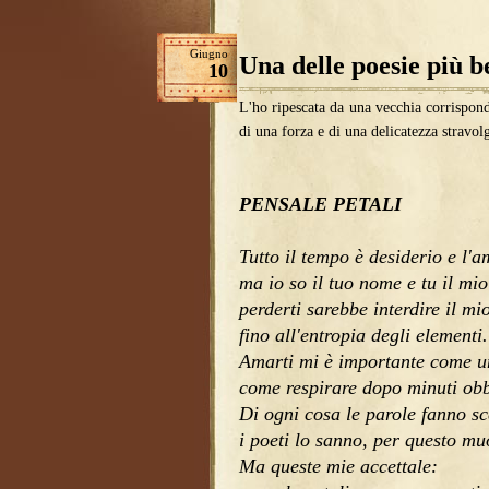
Giugno
Una delle poesie più be
10
L'ho ripescata da una vecchia corrispond
di una forza e di una delicatezza stravolg
PENSALE PETALI
Tutto il tempo è desiderio e l'
ma io so il tuo nome e tu il mio
perderti sarebbe interdire il mi
fino all'entropia degli elementi.
Amarti mi è importante come u
come respirare dopo minuti obbl
Di ogni cosa le parole fanno s
i poeti lo sanno, per questo muo
Ma queste mie accettale: