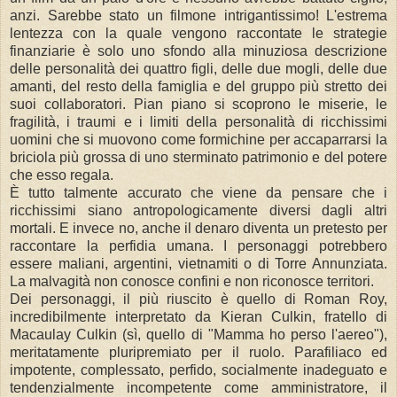
anzi. Sarebbe stato un filmone intrigantissimo! L'estrema
lentezza con la quale vengono raccontate le strategie
finanziarie è solo uno sfondo alla minuziosa descrizione
delle personalità dei quattro figli, delle due mogli, delle due
amanti, del resto della famiglia e del gruppo più stretto dei
suoi collaboratori. Pian piano si scoprono le miserie, le
fragilità, i traumi e i limiti della personalità di ricchissimi
uomini che si muovono come formichine per accaparrarsi la
briciola più grossa di uno sterminato patrimonio e del potere
che esso regala.
È tutto talmente accurato che viene da pensare che i
ricchissimi siano antropologicamente diversi dagli altri
mortali. E invece no, anche il denaro diventa un pretesto per
raccontare la perfidia umana. I personaggi potrebbero
essere maliani, argentini, vietnamiti o di Torre Annunziata.
La malvagità non conosce confini e non riconosce territori.
Dei personaggi, il più riuscito è quello di Roman Roy,
incredibilmente interpretato da Kieran Culkin, fratello di
Macaulay Culkin (sì, quello di "Mamma ho perso l'aereo"),
meritatamente pluripremiato per il ruolo. Parafiliaco ed
impotente, complessato, perfido, socialmente inadeguato e
tendenzialmente incompetente come amministratore, il