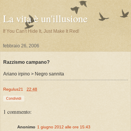
La vita è un'illusione
If You Can't Hide It, Just Make It Red!
febbraio 26, 2006
Razzismo campano?
Ariano irpino > Negro sannita
Regulus21
22:48
Condividi
1 commento:
Anonimo
1 giugno 2012 alle ore 15:43