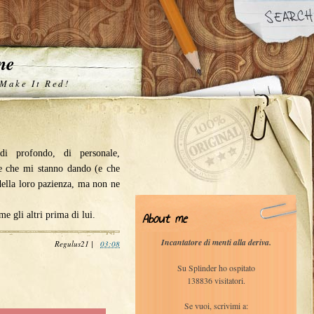
one
 Make It Red!
di profondo, di personale,
ne che mi stanno dando (e che
della loro pazienza, ma non ne
About me
e gli altri prima di lui.
Incantatore di menti alla deriva.
Regulus21
|
03:08
Su Splinder ho ospitato
138836 visitatori.
Se vuoi, scrivimi a: