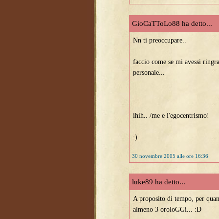
GioCaTToLo88 ha detto...
Nn ti preoccupare..
faccio come se mi avessi ringr
personale...
ihih.. /me e l'egocentrismo!
:)
30 novembre 2005 alle ore 16:36
luke89 ha detto...
A proposito di tempo, per quan
almeno 3 oroloGGi... :D