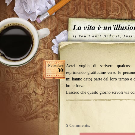
La vita è un'illusi
If You Can't Hide It, Just
Novembre
Avrei voglia di scrivere qualcosa 
30
esprimendo gratitudine verso le perso
mi hanno dato) parte del loro tempo e 
ho le forze.
Lascerò che questo giorno scivoli via com
5 Comments: