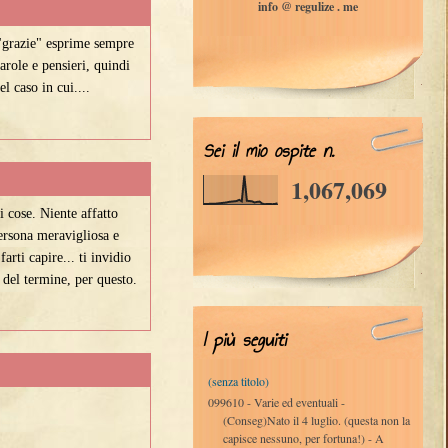
info @ regulize . me
 "grazie" esprime sempre
parole e pensieri, quindi
l caso in cui....
Sei il mio ospite n.
1,067,069
 cose. Niente affatto
persona meravigliosa e
arti capire... ti invidio
 del termine, per questo.
I più seguiti
(senza titolo)
099610 - Varie ed eventuali -
(Conseg)Nato il 4 luglio. (questa non la
capisce nessuno, per fortuna!) - A