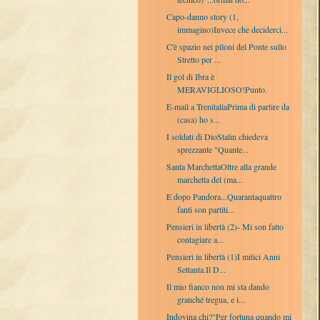
Capo-danno story (1,
immagino)Invece che deciderci...
C'è spazio nei piloni del Ponte sullo
Stretto per ...
Il gol di Ibra è
MERAVIGLIOSO!Punto.
E-mail a TrenitaliaPrima di partire da
(casa) ho s...
I soldati di DioStalin chiedeva
sprezzante "Quante...
Santa MarchettaOltre alla grande
marchetta del (ma...
E dopo Pandora...Quarantaquattro
fanti son partiti...
Pensieri in libertà (2)- Mi son fatto
contagiare a...
Pensieri in libertà (1)I mitici Anni
Settanta.Il D...
Il mio fianco non mi sta dando
granché tregua, e i...
Indovina chi?"Per fortuna quando mi