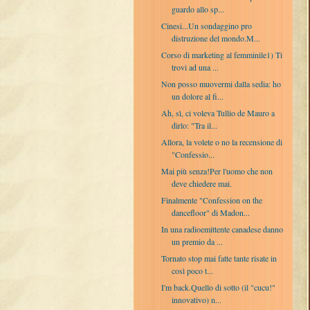
guardo allo sp...
Cinesi...Un sondaggino pro
distruzione del mondo.M...
Corso di marketing al femminile1) Ti
trovi ad una ...
Non posso muovermi dalla sedia: ho
un dolore al fi...
Ah, sì, ci voleva Tullio de Mauro a
dirlo: "Tra il...
Allora, la volete o no la recensione di
"Confessio...
Mai più senza!Per l'uomo che non
deve chiedere mai.
Finalmente "Confession on the
dancefloor" di Madon...
In una radioemittente canadese danno
un premio da ...
Tornato stop mai fatte tante risate in
così poco t...
I'm back.Quello di sotto (il "cucu!"
innovativo) n...