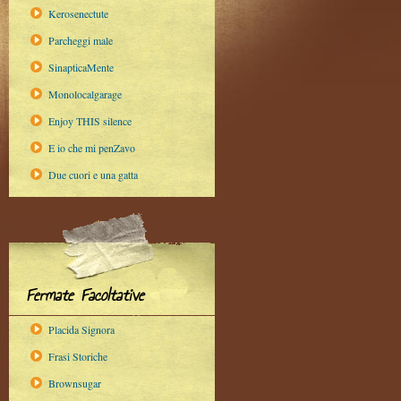
Kerosenectute
Parcheggi male
SinapticaMente
Monolocalgarage
Enjoy THIS silence
E io che mi penZavo
Due cuori e una gatta
Fermate Facoltative
Placida Signora
Frasi Storiche
Brownsugar