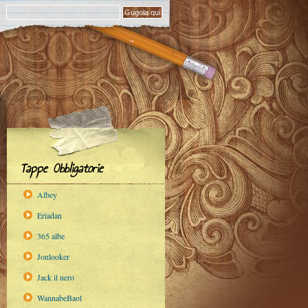
Tappe Obbligatorie
Albey
Eriadan
365 albe
Jonlooker
Jack il nero
WannabeBaol