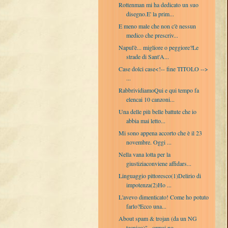
Rottenman mi ha dedicato un suo
disegno.E' la prim...
E meno male che non c'è nessun
medico che prescriv...
Napul'è... migliore o peggiore?Le
strade di Sant'A...
Case dolci case<!-- fine TITOLO -->
...
RabbrividiamoQui e qui tempo fa
elencai 10 canzoni...
Una delle più belle battute che io
abbia mai letto...
Mi sono appena accorto che è il 23
novembre. Oggi ...
Nella vana lotta per la
giustiziaconviene affidars...
Linguaggio pittoresco(1)Delirio di
impotenza(2)Ho ...
L'avevo dimenticato! Come ho potuto
farlo?Ecco una...
About spam & trojan (da un NG
tecnico)"...ormai no...