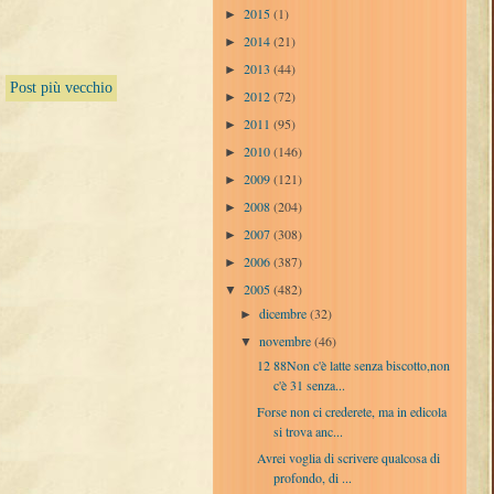
2015
(1)
►
2014
(21)
►
2013
(44)
►
Post più vecchio
2012
(72)
►
2011
(95)
►
2010
(146)
►
2009
(121)
►
2008
(204)
►
2007
(308)
►
2006
(387)
►
2005
(482)
▼
dicembre
(32)
►
novembre
(46)
▼
12 88Non c'è latte senza biscotto,non
c'è 31 senza...
Forse non ci crederete, ma in edicola
si trova anc...
Avrei voglia di scrivere qualcosa di
profondo, di ...