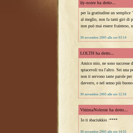
ily-noire ha detto...
per la gratitudine un semplice
al meglio, non fa tanti giri di 
non può mai essere frainteso, ne
30 novembre 2005 alle ore 03:14
LOLTH ha detto...
Amico mio, ne sono successe di
spiacevoli tra l'altro. Sei una 
non ti servono tante parole per f
davvero, e nel senso più buono
30 novembre 2005 alle ore 12:16
VittimaNolente ha detto...
Io ti sbaciukkio :****
30 novembre 2005 alle ore 14:55