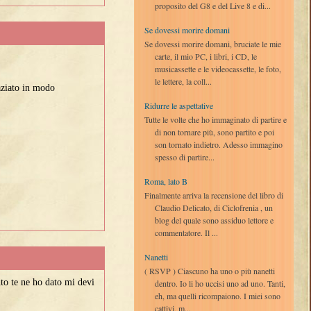
proposito del G8 e del Live 8 e di...
Se dovessi morire domani
Se dovessi morire domani, bruciate le mie
carte, il mio PC, i libri, i CD, le
musicassette e le videocassette, le foto,
le lettere, la coll...
aziato in modo
Ridurre le aspettative
Tutte le volte che ho immaginato di partire e
di non tornare più, sono partito e poi
son tornato indietro. Adesso immagino
spesso di partire...
Roma, lato B
Finalmente arriva la recensione del libro di
Claudio Delicato, di Ciclofrenia , un
blog del quale sono assiduo lettore e
commentatore. Il ...
Nanetti
( RSVP ) Ciascuno ha uno o più nanetti
to te ne ho dato mi devi
dentro. Io li ho uccisi uno ad uno. Tanti,
eh, ma quelli ricompaiono. I miei sono
cattivi, m...