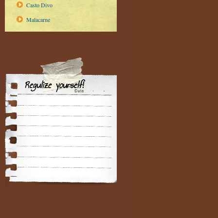
Casto Divo
Malacarne
Regulize yourself!