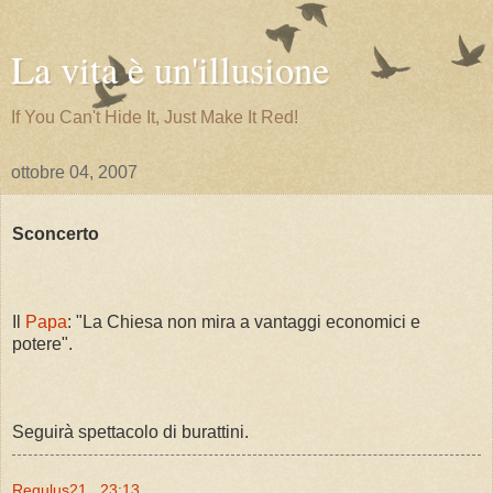
La vita è un'illusione
If You Can't Hide It, Just Make It Red!
ottobre 04, 2007
Sconcerto
Il
Papa
: "La Chiesa non mira a vantaggi economici e
potere".
Seguirà spettacolo di burattini.
Regulus21
23:13