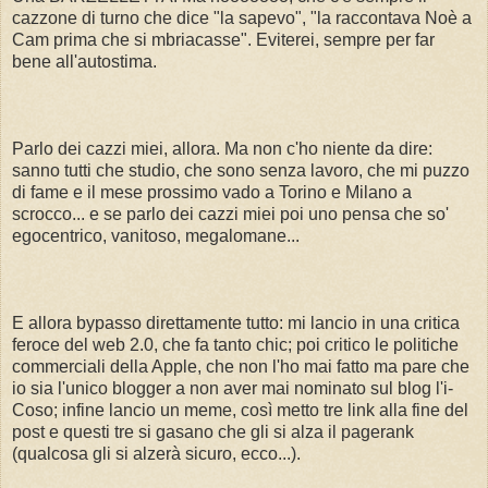
cazzone di turno che dice "la sapevo", "la raccontava Noè a
Cam prima che si mbriacasse". Eviterei, sempre per far
bene all'autostima.
Parlo dei cazzi miei, allora. Ma non c'ho niente da dire:
sanno tutti che studio, che sono senza lavoro, che mi puzzo
di fame e il mese prossimo vado a Torino e Milano a
scrocco... e se parlo dei cazzi miei poi uno pensa che so'
egocentrico, vanitoso, megalomane...
E allora bypasso direttamente tutto: mi lancio in una critica
feroce del web 2.0, che fa tanto chic; poi critico le politiche
commerciali della Apple, che non l'ho mai fatto ma pare che
io sia l'unico blogger a non aver mai nominato sul blog l'i-
Coso; infine lancio un meme, così metto tre link alla fine del
post e questi tre si gasano che gli si alza il pagerank
(qualcosa gli si alzerà sicuro, ecco...).