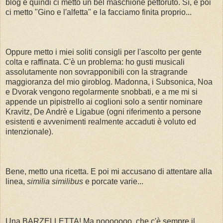
blog e quindi ci metto un bel maschione pettoruto. Sì, e poi
ci metto "Gino e l'alfetta" e la facciamo finita proprio...
Oppure metto i miei soliti consigli per l'ascolto per gente
colta e raffinata. C'è un problema: ho gusti musicali
assolutamente non sovrapponibili con la stragrande
maggioranza del mio giroblog. Madonna, i Subsonica, Noa
e Dvorak vengono regolarmente snobbati, e a me mi si
appende un pipistrello ai coglioni solo a sentir nominare
Kravitz, De Andrè e Ligabue (ogni riferimento a persone
esistenti e avvenimenti realmente accaduti è voluto ed
intenzionale).
Bene, metto una ricetta. E poi mi accusano di attentare alla
linea,
similia similibus
e porcate varie...
Una BARZELLETTA! Ma nooooooo, che c'è sempre il