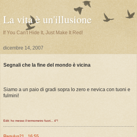
La vita è un'illusione
If You Can't Hide It, Just Make It Red!
dicembre 14, 2007
Segnali che la fine del mondo è vicina
Siamo a un paio di gradi sopra lo zero e nevica con tuoni e
fulmini!
Edit: ho messo il termometro fuori... 4°!
Regulus21
16:55