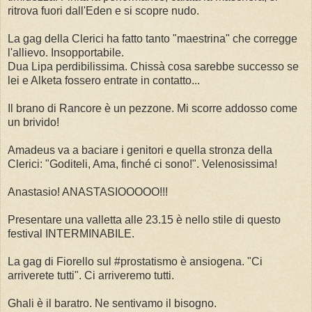
ritrova fuori dall'Eden e si scopre nudo.
La gag della Clerici ha fatto tanto "maestrina" che corregge
l'allievo. Insopportabile.
Dua Lipa perdibilissima. Chissà cosa sarebbe successo se
lei e Alketa fossero entrate in contatto...
Il brano di Rancore è un pezzone. Mi scorre addosso come
un brivido!
Amadeus va a baciare i genitori e quella stronza della
Clerici: "Goditeli, Ama, finché ci sono!". Velenosissima!
Anastasio! ANASTASIOOOOO!!!
Presentare una valletta alle 23.15 è nello stile di questo
festival INTERMINABILE.
La gag di Fiorello sul #prostatismo è ansiogena. "Ci
arriverete tutti". Ci arriveremo tutti.
Ghali è il baratro. Ne sentivamo il bisogno.