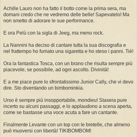
Achille Lauro non ha fatto il botto come la prima sera, ma
domani credo che ne vedremo delle belle! Sapevatelo! Ma
non smetto di adorare le sue performance.
E ora Pelù con la sigla di Jeeg, ma meno rock.
La Nannini ha deciso di cantare tutta la sua discografia e
nel frattempo ho fumato una sigaretta e ho steso i panni. Tiè!
Ora la fantastica Tosca, con un brano che risulta sempre più
piacevole, se possibile, ad ogni ascolto. Divinità!
E a me piace pure lo sfrontatissimo Junior Cally, che vi devo
dire. Sto diventando un bimbominkia.
Urso è sempre più insopportabile, mondieu! Stasera pure
incerto su alcuni passaggi, e lo applaudono a scena aperta,
come se bastasse una voce acuta a fare un cantante.
Finalmente Levante con un top con le bretelle, che almeno
può muoversi con libertà! TIKIBOMBOM!