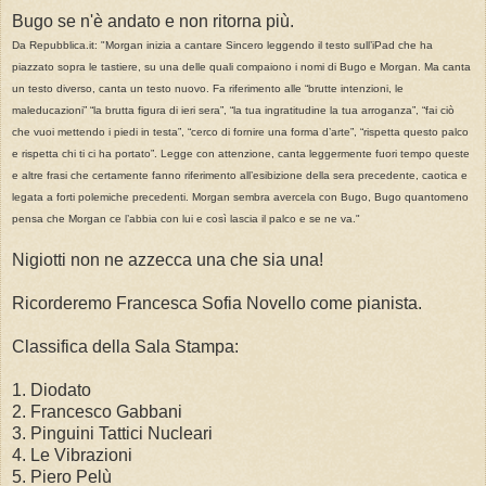
Bugo se n'è andato e non ritorna più.
Da Repubblica.it: "Morgan inizia a cantare Sincero leggendo il testo sull’iPad che ha
piazzato sopra le tastiere, su una delle quali compaiono i nomi di Bugo e Morgan. Ma canta
un testo diverso, canta un testo nuovo. Fa riferimento alle “brutte intenzioni, le
maleducazioni” “la brutta figura di ieri sera”, “la tua ingratitudine la tua arroganza”, “fai ciò
che vuoi mettendo i piedi in testa”, “cerco di fornire una forma d’arte”, “rispetta questo palco
e rispetta chi ti ci ha portato”. Legge con attenzione, canta leggermente fuori tempo queste
e altre frasi che certamente fanno riferimento all’esibizione della sera precedente, caotica e
legata a forti polemiche precedenti. Morgan sembra avercela con Bugo, Bugo quantomeno
pensa che Morgan ce l’abbia con lui e così lascia il palco e se ne va."
Nigiotti non ne azzecca una che sia una!
Ricorderemo Francesca Sofia Novello come pianista.
Classifica della Sala Stampa:
1. Diodato
2. Francesco Gabbani
3. Pinguini Tattici Nucleari
4. Le Vibrazioni
5. Piero Pelù