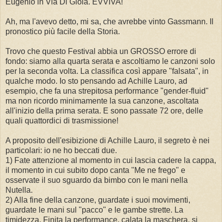
Eugenio in Via Di Gioia. EVVIVA!
Ah, ma l'avevo detto, mi sa, che avrebbe vinto Gassmann. Il
pronostico più facile della Storia.
Trovo che questo Festival abbia un GROSSO errore di
fondo: siamo alla quarta serata e ascoltiamo le canzoni solo
per la seconda volta. La classifica così appare "falsata", in
qualche modo. Io sto pensando ad Achille Lauro, ad
esempio, che fa una strepitosa performance "gender-fluid"
ma non ricordo minimamente la sua canzone, ascoltata
all'inizio della prima serata. E sono passate 72 ore, delle
quali quattordici di trasmissione!
A proposito dell'esibizione di Achille Lauro, il segreto è nei
particolari: io ne ho beccati due.
1) Fate attenzione al momento in cui lascia cadere la cappa,
il momento in cui subito dopo canta "Me ne frego" e
osservate il suo sguardo da bimbo con le mani nella
Nutella.
2) Alla fine della canzone, guardate i suoi movimenti,
guardate le mani sul "pacco" e le gambe strette. La
timidezza. Finita la performance, calata la maschera, si