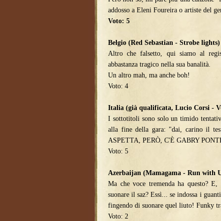
addosso a Eleni Foureira o artiste del ge
Voto: 5
Belgio (Red Sebastian - Strobe lights)
Altro che falsetto, qui siamo al reg
abbastanza tragico nella sua banalità.
Un altro mah, ma anche boh!
Voto: 4
Italia (già qualificata, Lucio Corsi - 
I sottotitoli sono solo un timido tentati
alla fine della gara: "dai, carino il te
ASPETTA, PERÒ, C'È GABRY PONTE
Voto: 5
Azerbaijan (Mamagama - Run with 
Ma che voce tremenda ha questo? E, so
suonare il saz? Essì... se indossa i g
fingendo di suonare quel liuto! Funky tr
Voto: 2