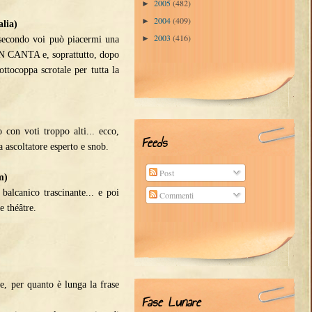
2005
(482)
►
2004
(409)
►
alia)
2003
(416)
►
a secondo voi può piacermi una
N CANTA e, soprattutto, dopo
ottocoppa scrotale per tutta la
 con voti troppo alti... ecco,
Feeds
 ascoltatore esperto e snob.
Post
m)
balcanico trascinante... e poi
Commenti
e théâtre.
e, per quanto è lunga la frase
Fase Lunare