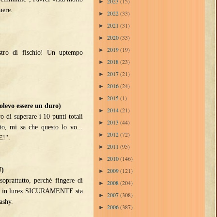
2023
(15)
►
nere.
2022
(33)
►
2021
(31)
►
2020
(33)
►
2019
(19)
►
istro di fischio! Un uptempo
2018
(23)
►
2017
(21)
►
2016
(24)
►
2015
(1)
►
Volevo essere un duro)
2014
(21)
►
vo di superare i 10 punti totali
2013
(44)
►
sto, mi sa che questo lo vo...
2012
(72)
►
!".
2011
(95)
►
2010
(146)
►
U)
2009
(121)
►
prattutto, perché fingere di
2008
(204)
►
uanti in lurex SICURAMENTE sta
2007
(308)
►
ashy.
2006
(387)
►