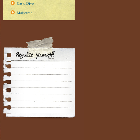
Casto Divo
Malacarne
Regulize yourself!