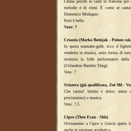
Chissà perché se canti in francese poi 
melodie e di ritmi. È come se cantas
Domenico Modugno.
Però è bella.
Voto: 7
Croazia (Marko Bošnjak - Poison cak
In quota wannabe-goth, ecco il fighet
vendetta in musica, sotto forma di tort
struttura la folle performance dell
(l'irlandese Bambie Thug).
Voto: 7
Svizzera (già qualificata, Zoë Më - Vo
Che carina! Intima e dolce, senza c
precisissimo) e musica.
Voto: 7,5
Cipro (Theo Evan - Shh)
Ovviamente a Cipro e Grecia spetta l
anche in versione acrobatica.