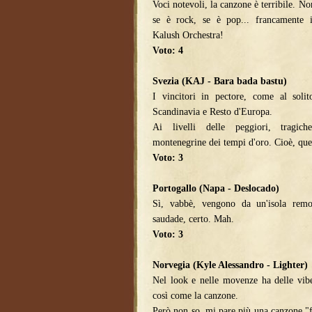
Voci notevoli, la canzone è terribile. No
se è rock, se è pop... francamente i
Kalush Orchestra!
Voto: 4
Svezia (KAJ - Bara bada bastu)
I vincitori in pectore, come al solito
Scandinavia e Resto d'Europa.
Ai livelli delle peggiori, tragi
montenegrine dei tempi d'oro. Cioè, ques
Voto: 3
Portogallo (Napa - Deslocado)
Sì, vabbè, vengono da un'isola remota
saudade, certo. Mah.
Voto: 3
Norvegia (Kyle Alessandro - Lighter)
Nel look e nelle movenze ha delle vib
così come la canzone.
Però non so, mi pare più una canzone "f