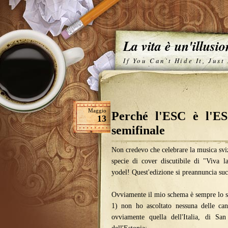
La vita è un'illusi
If You Can't Hide It, Just
Maggio
Perché l'ESC è l'E
13
semifinale
Non credevo che celebrare la musica sviz
specie di cover discutibile di "Viva l
yodel! Quest'edizione si preannuncia su
Ovviamente il mio schema è sempre lo s
1) non ho ascoltato nessuna delle can
ovviamente quella dell'Italia, di Sa