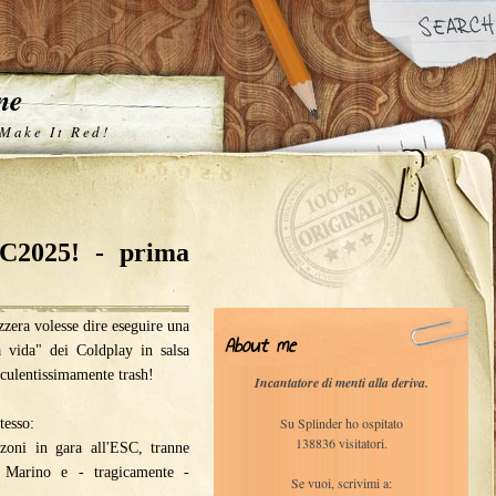
one
 Make It Red!
SC2025! - prima
zera volesse dire eseguire una
About me
a vida" dei Coldplay in salsa
cculentissimamente trash!
Incantatore di menti alla deriva.
Su Splinder ho ospitato
tesso:
138836 visitatori.
zoni in gara all'ESC, tranne
n Marino e - tragicamente -
Se vuoi, scrivimi a: