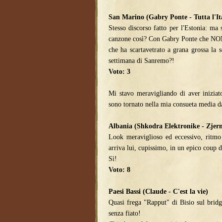
San Marino (Gabry Ponte - Tutta l'It
Stesso discorso fatto per l'Estonia: m
canzone così? Con Gabry Ponte che NO
che ha scartavetrato a grana grossa la s
settimana di Sanremo?!
Voto: 3
Mi stavo meravigliando di aver iniziato
sono tornato nella mia consueta media da
Albania (Shkodra Elektronike - Zjer
Look meraviglioso ed eccessivo, ritmo 
arriva lui, cupissimo, in un epico coup d
Sì!
Voto: 8
Paesi Bassi (Claude - C'est la vie)
Quasi frega "Rapput" di Bisio sul bridg
senza fiato!