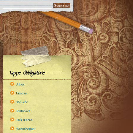
Tappe Obbligatorie
Albey
Eriadan
365 albe
Jonlooker
Jack il nero
WannabeBaol