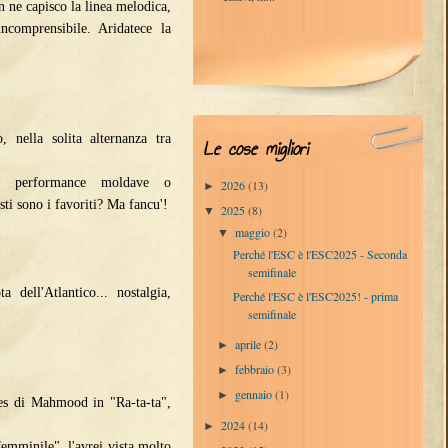
n ne capisco la linea melodica,
ncomprensibile. Aridatece la
, nella solita alternanza tra
Le cose migliori
che performance moldave o
2026
(13)
►
ti sono i favoriti? Ma fancu'!
2025
(8)
▼
maggio
(2)
▼
Perché l'ESC è l'ESC2025 - Seconda
semifinale
 dell'Atlantico... nostalgia,
Perché l'ESC è l'ESC2025! - prima
semifinale
aprile
(2)
►
febbraio
(3)
►
gennaio
(1)
►
es di Mahmood in "Ra-ta-ta",
2024
(14)
►
emminile", l'avrei vista molto