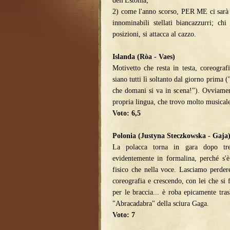
dell'Estonia;
2) come l'anno scorso, PER ME ci sarà 
innominabili stellati biancazzurri; c
posizioni, si attacca al cazzo.
Islanda (Ròa - Vaes)
Motivetto che resta in testa, coreogra
siano tutti lì soltanto dal giorno prima (
che domani si va in scena!"). Ovviamen
propria lingua, che trovo molto musical
Voto: 6,5
Polonia (Justyna Steczkowska - Gaja
La polacca torna in gara dopo tren
evidentemente in formalina, perché s'è
fisico che nella voce. Lasciamo perder
coreografia e crescendo, con lei che s
per le braccia... è roba epicamente tr
"Abracadabra" della sciura Gaga.
Voto: 7