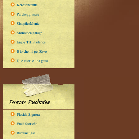
Kerosenectute
Parcheggi male
SinapticaMente
Monolocalgarage
Enjoy THIS silence
E io che mi penZavo
Due cuori e una gatta
Fermate Facoltative
Placida Signora
Frasi Storiche
Brownsugar