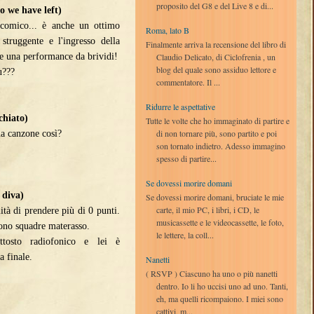
proposito del G8 e del Live 8 e di...
 we have left)
 comico... è anche un ottimo
Roma, lato B
struggente e l'ingresso della
Finalmente arriva la recensione del libro di
Claudio Delicato, di Ciclofrenia , un
e una performance da brividi!
blog del quale sono assiduo lettore e
ù???
commentatore. Il ...
Ridurre le aspettative
chiato)
Tutte le volte che ho immaginato di partire e
di non tornare più, sono partito e poi
a canzone così?
son tornato indietro. Adesso immagino
spesso di partire...
Se dovessi morire domani
 diva)
Se dovessi morire domani, bruciate le mie
carte, il mio PC, i libri, i CD, le
tà di prendere più di 0 punti.
musicassette e le videocassette, le foto,
ono squadre materasso.
le lettere, la coll...
tosto radiofonico e lei è
a finale.
Nanetti
( RSVP ) Ciascuno ha uno o più nanetti
dentro. Io li ho uccisi uno ad uno. Tanti,
eh, ma quelli ricompaiono. I miei sono
cattivi, m...