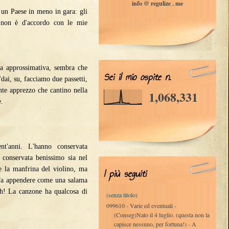
info @ regulize . me
un Paese in meno in gara: gli
hi non è d'accordo con le mie
fia approssimativa, sembra che
Sei il mio ospite n.
"dai, su, facciamo due passetti,
te apprezzo che cantino nella
1,068,331
e.
)
t'anni. L'hanno conservata
 conservata benissimo sia nel
e la manfrina del violino, ma
I più seguiti
i fa appendere come una salama
ash! La canzone ha qualcosa di
(senza titolo)
099610 - Varie ed eventuali -
(Conseg)Nato il 4 luglio. (questa non la
capisce nessuno, per fortuna!) - A