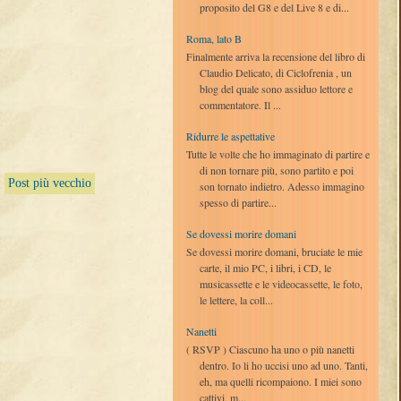
proposito del G8 e del Live 8 e di...
Roma, lato B
Finalmente arriva la recensione del libro di
Claudio Delicato, di Ciclofrenia , un
blog del quale sono assiduo lettore e
commentatore. Il ...
Ridurre le aspettative
Tutte le volte che ho immaginato di partire e
di non tornare più, sono partito e poi
Post più vecchio
son tornato indietro. Adesso immagino
spesso di partire...
Se dovessi morire domani
Se dovessi morire domani, bruciate le mie
carte, il mio PC, i libri, i CD, le
musicassette e le videocassette, le foto,
le lettere, la coll...
Nanetti
( RSVP ) Ciascuno ha uno o più nanetti
dentro. Io li ho uccisi uno ad uno. Tanti,
eh, ma quelli ricompaiono. I miei sono
cattivi, m...