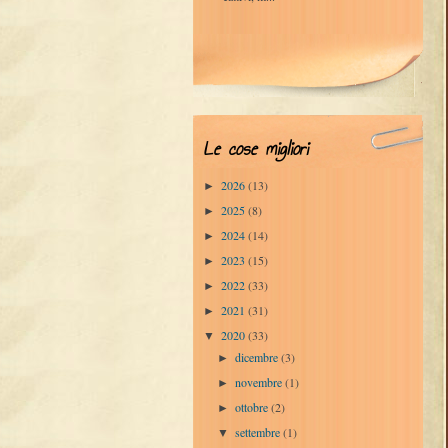
Le cose migliori
2026
(13)
►
2025
(8)
►
2024
(14)
►
2023
(15)
►
2022
(33)
►
2021
(31)
►
2020
(33)
▼
dicembre
(3)
►
novembre
(1)
►
ottobre
(2)
►
settembre
(1)
▼