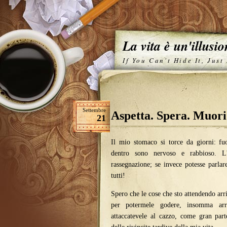
La vita è un'illusi
If You Can't Hide It, Just
Settembre
Aspetta. Spera. Muori
21
Il mio stomaco si torce da giorni: f
dentro sono nervoso e rabbioso. L'
rassegnazione; se invece potesse parla
tutti!
Spero che le cose che sto attendendo arr
per potermele godere, insomma arr
attaccatevele al cazzo, come gran part