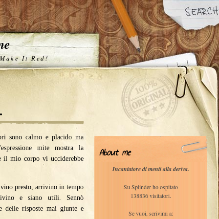
one
 Make It Red!
.
uori sono calmo e placido ma
espressione mite mostra la
About me
re il mio corpo vi ucciderebbe
Incantatore di menti alla deriva.
Su Splinder ho ospitato
ivino presto, arrivino in tempo
138836 visitatori.
ivino e siano utili. Sennò
e delle risposte mai giunte e
Se vuoi, scrivimi a: