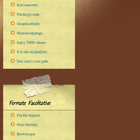
Kerosenectute
Parcheggi male
SinapticaMente
Monolocalgarage
Enjoy THIS silence
E io che mi penZavo
Due cuori e una gatta
Fermate Facoltative
Placida Signora
Frasi Storiche
Brownsugar