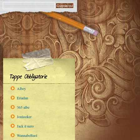
Tappe Obbligatorie
Albey
Eriadan
365 albe
Jonlooker
Jack il nero
WannabeBaol