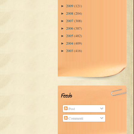
2009
(121)
►
2008
(204)
►
2007
(308)
►
2006
(387)
►
2005
(482)
►
2004
(409)
►
2003
(416)
►
Feeds
Post
Commenti