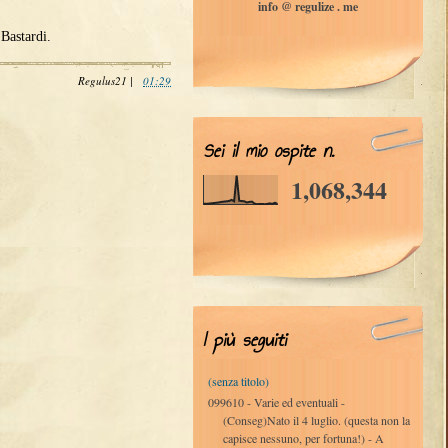
info @ regulize . me
Bastardi.
Regulus21
|
01:29
Sei il mio ospite n.
1,068,344
I più seguiti
(senza titolo)
099610 - Varie ed eventuali -
(Conseg)Nato il 4 luglio. (questa non la
capisce nessuno, per fortuna!) - A