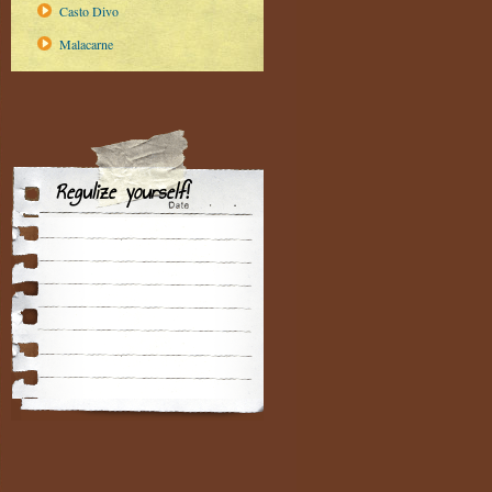
Casto Divo
Malacarne
Regulize yourself!