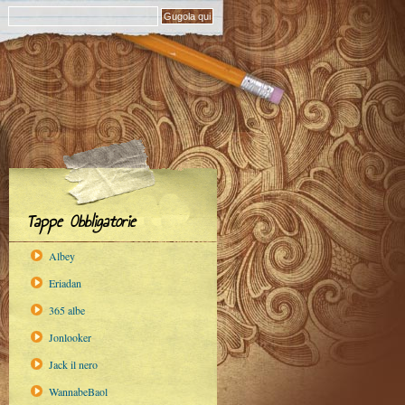
Tappe Obbligatorie
Albey
Eriadan
365 albe
Jonlooker
Jack il nero
WannabeBaol