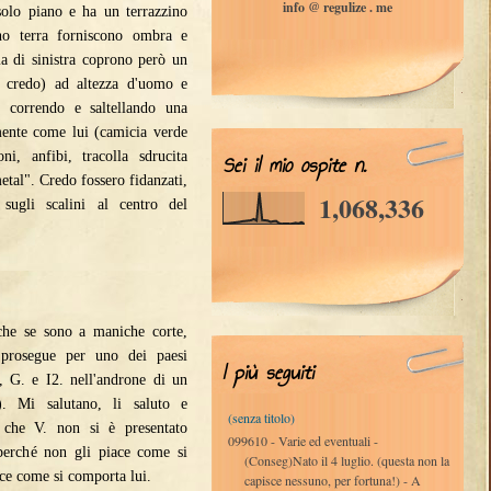
info @ regulize . me
 solo piano e ha un terrazzino
no terra forniscono ombra e
a di sinistra coprono però un
, credo) ad altezza d'uomo e
o correndo e saltellando una
amente come lui (camicia verde
ni, anfibi, tracolla sdrucita
Sei il mio ospite n.
metal". Credo fossero fidanzati,
1,068,336
sugli scalini al centro del
che se sono a maniche corte,
 prosegue per uno dei paesi
I più seguiti
, G. e I2. nell'androne di un
). Mi salutano, li saluto e
(senza titolo)
 che V. non si è presentato
099610 - Varie ed eventuali -
 perché non gli piace come si
(Conseg)Nato il 4 luglio. (questa non la
ace come si comporta lui.
capisce nessuno, per fortuna!) - A