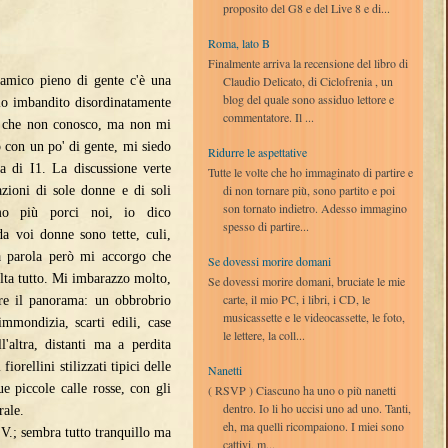
proposito del G8 e del Live 8 e di...
Roma, lato B
Finalmente arriva la recensione del libro di
Claudio Delicato, di Ciclofrenia , un
ramico pieno di gente c'è una
blog del quale sono assiduo lettore e
olo imbandito disordinatamente
commentatore. Il ...
e che non conosco, ma non mi
o con un po' di gente, mi siedo
Ridurre le aspettative
za di I1. La discussione verte
Tutte le volte che ho immaginato di partire e
di non tornare più, sono partito e poi
azioni di sole donne e di soli
son tornato indietro. Adesso immagino
mo più porci noi, io dico
spesso di partire...
da voi donne sono tette, culi,
ma parola però mi accorgo che
Se dovessi morire domani
lta tutto. Mi imbarazzo molto,
Se dovessi morire domani, bruciate le mie
carte, il mio PC, i libri, i CD, le
are il panorama: un obbrobrio
musicassette e le videocassette, le foto,
immondizia, scarti edili, case
le lettere, la coll...
l'altra, distanti ma a perdita
iorellini stilizzati tipici delle
Nanetti
e piccole calle rosse, con gli
( RSVP ) Ciascuno ha uno o più nanetti
dentro. Io li ho uccisi uno ad uno. Tanti,
rale.
eh, ma quelli ricompaiono. I miei sono
V.; sembra tutto tranquillo ma
cattivi, m...