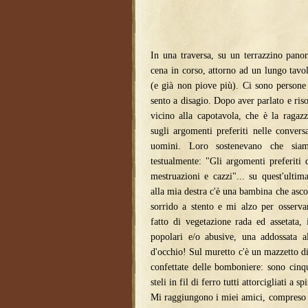
In una traversa, su un terrazzino pano
cena in corso, attorno ad un lungo tav
(e già non piove più). Ci sono person
sento a disagio. Dopo aver parlato e ris
vicino alla capotavola, che è la ragaz
sugli argomenti preferiti nelle convers
uomini. Loro sostenevano che sia
testualmente: "Gli argomenti preferiti 
mestruazioni e cazzi"... su quest'ulti
alla mia destra c'è una bambina che asco
sorrido a stento e mi alzo per osserv
fatto di vegetazione rada ed assetata, 
popolari e/o abusive, una addossata al
d'occhio! Sul muretto c'è un mazzetto di f
confettate delle bomboniere: sono cinqu
steli in fil di ferro tutti attorcigliati a spi
Mi raggiungono i miei amici, compreso 