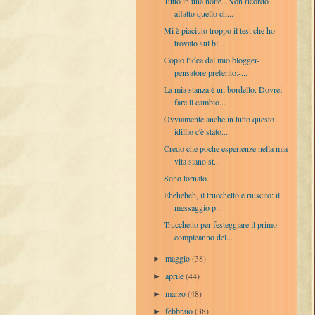
Tutto in una notte...Non ricordo
affatto quello ch...
Mi è piaciuto troppo il test che ho
trovato sul bl...
Copio l'idea dal mio blogger-
pensatore preferito:-...
La mia stanza è un bordello. Dovrei
fare il cambio...
Ovviamente anche in tutto questo
idillio c'è stato...
Credo che poche esperienze nella mia
vita siano st...
Sono tornato.
Eheheheh, il trucchetto è riuscito: il
messaggio p...
Trucchetto per festeggiare il primo
compleanno del...
maggio
(38)
►
aprile
(44)
►
marzo
(48)
►
febbraio
(38)
►