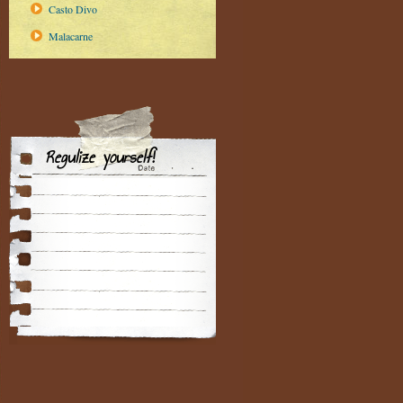
Casto Divo
Malacarne
Regulize yourself!