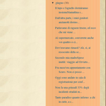
giugno
(30)
▼
Il lupo e l'agnello dormiranno
insiemeStamattina s...
Dall'altra parte, i miei genitori
anzianotti dormo...
Parlavamo di ragazze truzze, ed ecco
che mi viene ...
Al supermercato, converrete anche
voi quattro o ci...
Dov'eravamo rimasti? Ah, sì, al
resoconto della se...
Secondo mia madreSpese
inutili: viaggio ad Orvieto...
Fra mezz'ora appuntamento con
Scuro. Non ci posso ...
Oggi sono andato in sala di
registrazione per conf...
Non fa una grinzaIl 33% degli
incidenti stradali m...
Tanto paradiso quanto inferno: a chi
in cielo, a c...