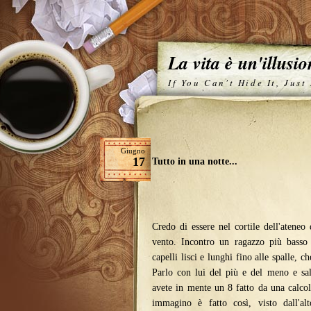
La vita è un'illusi
If You Can't Hide It, Just
Giugno
17
Tutto in una notte...
Credo di essere nel cortile dell'ateneo
vento. Incontro un ragazzo più basso 
capelli lisci e lunghi fino alle spalle, 
Parlo con lui del più e del meno e sa
avete in mente un 8 fatto da una calcola
immagino è fatto così, visto dall'al