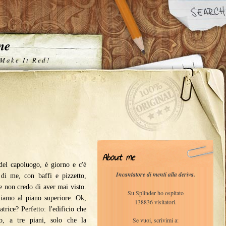
one
 Make It Red!
About me
 del capoluogo, è giorno e c'è
Incantatore di menti alla deriva.
di me, con baffi e pizzetto,
che non credo di aver mai visto.
Su Splinder ho ospitato
liamo al piano superiore. Ok,
138836 visitatori.
trice? Perfetto: l'edificio che
Se vuoi, scrivimi a:
to, a tre piani, solo che la