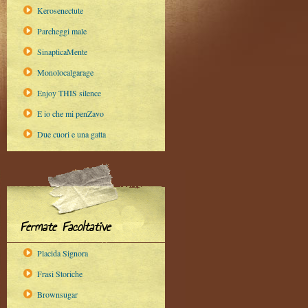
Kerosenectute
Parcheggi male
SinapticaMente
Monolocalgarage
Enjoy THIS silence
E io che mi penZavo
Due cuori e una gatta
Fermate Facoltative
Placida Signora
Frasi Storiche
Brownsugar