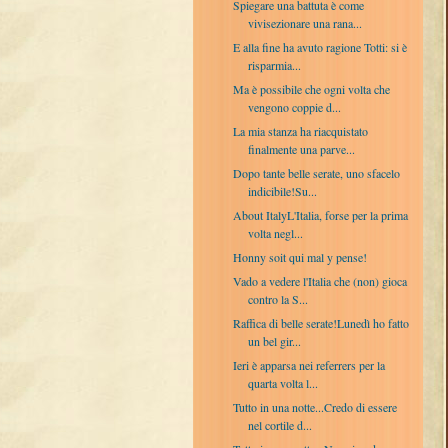
Spiegare una battuta è come
vivisezionare una rana...
E alla fine ha avuto ragione Totti: si è
risparmia...
Ma è possibile che ogni volta che
vengono coppie d...
La mia stanza ha riacquistato
finalmente una parve...
Dopo tante belle serate, uno sfacelo
indicibile!Su...
About ItalyL'Italia, forse per la prima
volta negl...
Honny soit qui mal y pense!
Vado a vedere l'Italia che (non) gioca
contro la S...
Raffica di belle serate!Lunedì ho fatto
un bel gir...
Ieri è apparsa nei referrers per la
quarta volta l...
Tutto in una notte...Credo di essere
nel cortile d...