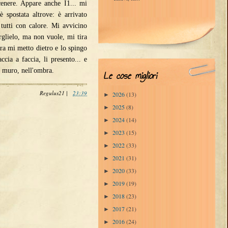
cenere. Appare anche I1... mi
è spostata altrove: è arrivato
 tutti con calore. Mi avvicino
rglielo, ma non vuole, mi tira
lora mi metto dietro e lo spingo
cia a faccia, li presento... e
l muro, nell'ombra.
Le cose migliori
Regulus21
|
23:39
2026
(13)
►
2025
(8)
►
2024
(14)
►
2023
(15)
►
2022
(33)
►
2021
(31)
►
2020
(33)
►
2019
(19)
►
2018
(23)
►
2017
(21)
►
2016
(24)
►