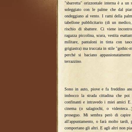
"sbarretta" orizzontale interna è a un
soleggiato con le palme che dal pia
ondeggiano al vento. I rami della palm
tabellone pubblicitario (di un medico
rischio di sbattere. Ci viene incontr
ragazza piccolina, scura, vestita esatt
militare, pantaloni in tinta con tasco
grigiastra) ma truccata in stile "gothic-
perché si baciano appassionatamente 
terrazzino.
Sono in auto, piove e fa freddino an
imbocco la strada cittadina che poi
confinanti e intravedo i miei amici E.
cinema (o salagiochi, o videoteca...
proseguo. Mi sembra però di capire
all'appuntamento, o farà molto tardi,
comportano gli altri. E agli altri non pi