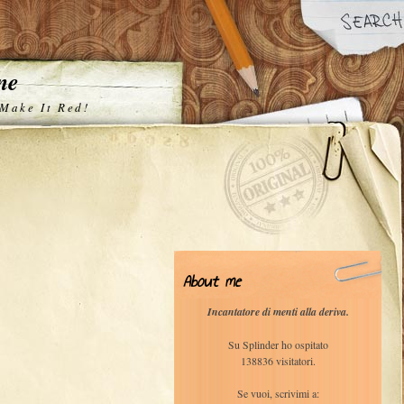
one
 Make It Red!
About me
Incantatore di menti alla deriva.
Su Splinder ho ospitato
138836 visitatori.
Se vuoi, scrivimi a: