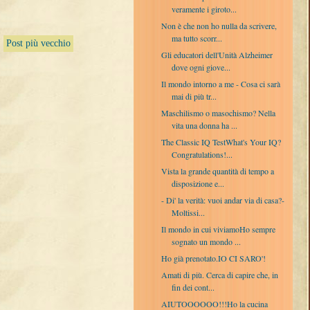
veramente i giroto...
Non è che non ho nulla da scrivere,
ma tutto scorr...
Post più vecchio
Gli educatori dell'Unità Alzheimer
dove ogni giove...
Il mondo intorno a me - Cosa ci sarà
mai di più tr...
Maschilismo o masochismo? Nella
vita una donna ha ...
The Classic IQ TestWhat's Your IQ?
Congratulations!...
Vista la grande quantità di tempo a
disposizione e...
- Di' la verità: vuoi andar via di casa?-
Moltissi...
Il mondo in cui viviamoHo sempre
sognato un mondo ...
Ho già prenotato.IO CI SARO'!
Amati di più. Cerca di capire che, in
fin dei cont...
AIUTOOOOOO!!!Ho la cucina