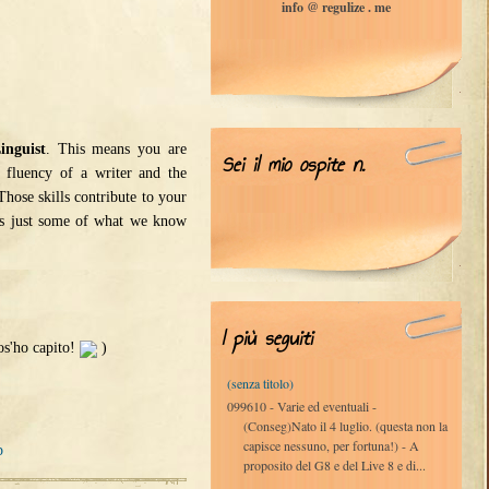
info @ regulize . me
inguist
. This means you are
Sei il mio ospite n.
l fluency of a writer and the
 Those skills contribute to your
t's just some of what we know
I più seguiti
 cos'ho capito!
)
(senza titolo)
099610 - Varie ed eventuali -
(Conseg)Nato il 4 luglio. (questa non la
capisce nessuno, per fortuna!) - A
p
proposito del G8 e del Live 8 e di...