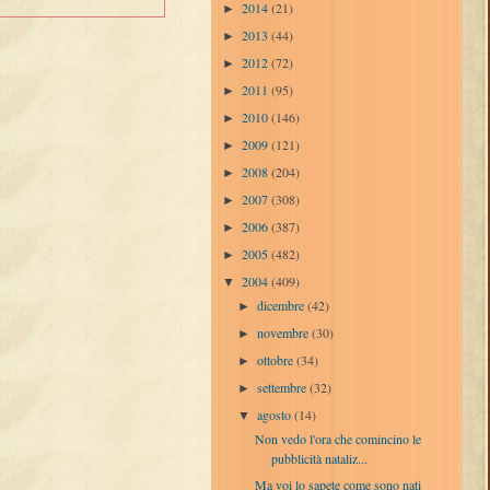
2014
(21)
►
2013
(44)
►
2012
(72)
►
2011
(95)
►
2010
(146)
►
2009
(121)
►
2008
(204)
►
2007
(308)
►
2006
(387)
►
2005
(482)
►
2004
(409)
▼
dicembre
(42)
►
novembre
(30)
►
ottobre
(34)
►
settembre
(32)
►
agosto
(14)
▼
Non vedo l'ora che comincino le
pubblicità nataliz...
Ma voi lo sapete come sono nati