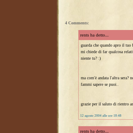
4 Comments:
rents ha detto...
guarda che quando apro il tuo
mi chiede di far qualcosa relati
niente tu? :)
ma com'è andata l'altra sera? n
fammi sapere se puoi..
grazie per il saluto di rientro 
12 agosto 2004 alle ore 18:48
rents ha detto...