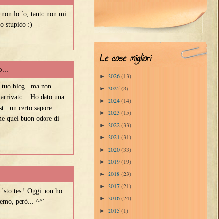
 non lo fo, tanto non mi
o stupido :)
Le cose migliori
...
2026
(13)
►
l tuo blog...ma non
2025
(8)
►
arrivato... Ho dato una
2024
(14)
►
st...un certo sapore
2023
(15)
►
ome quel buon odore di
2022
(33)
►
2021
(31)
►
2020
(33)
►
2019
(19)
►
2018
(23)
►
2017
(21)
►
'sto test! Oggi non ho
2016
(24)
►
emo, però... ^^'
2015
(1)
►