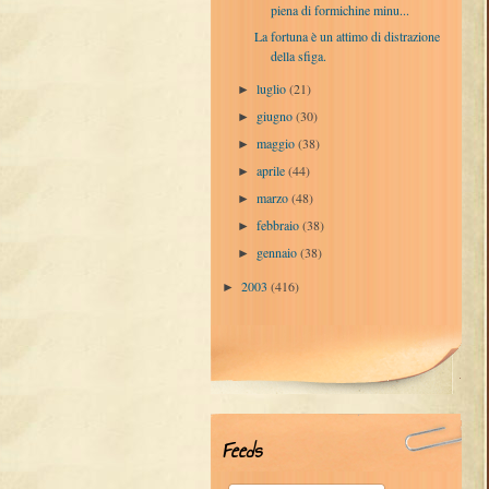
piena di formichine minu...
La fortuna è un attimo di distrazione
della sfiga.
luglio
(21)
►
giugno
(30)
►
maggio
(38)
►
aprile
(44)
►
marzo
(48)
►
febbraio
(38)
►
gennaio
(38)
►
2003
(416)
►
Feeds