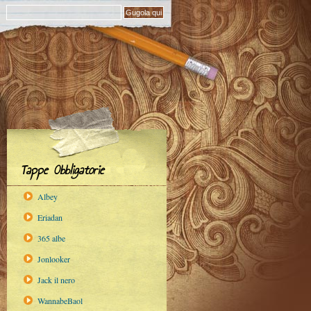
Tappe Obbligatorie
Albey
Eriadan
365 albe
Jonlooker
Jack il nero
WannabeBaol