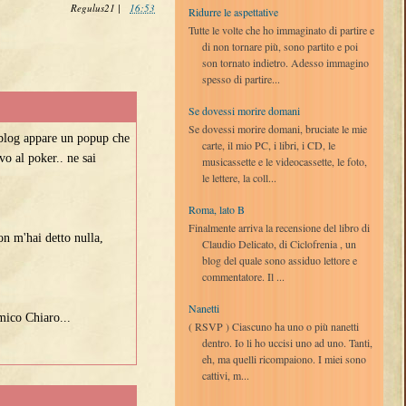
Regulus21
|
16:53
Ridurre le aspettative
Tutte le volte che ho immaginato di partire e
di non tornare più, sono partito e poi
son tornato indietro. Adesso immagino
spesso di partire...
Se dovessi morire domani
Se dovessi morire domani, bruciate le mie
 blog appare un popup che
carte, il mio PC, i libri, i CD, le
vo al poker.. ne sai
musicassette e le videocassette, le foto,
le lettere, la coll...
Roma, lato B
Finalmente arriva la recensione del libro di
on m'hai detto nulla,
Claudio Delicato, di Ciclofrenia , un
blog del quale sono assiduo lettore e
commentatore. Il ...
Nanetti
amico Chiaro...
( RSVP ) Ciascuno ha uno o più nanetti
dentro. Io li ho uccisi uno ad uno. Tanti,
eh, ma quelli ricompaiono. I miei sono
cattivi, m...