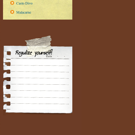
Casto Divo
Malacarne
Regulize yourself!