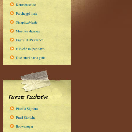
Kerosenectute
Parcheggi male
SinapticaMente
Monolocalgarage
Enjoy THIS silence
E io che mi penZavo
Due cuori e una gatta
Fermate Facoltative
Placida Signora
Frasi Storiche
Brownsugar