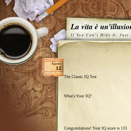
La vita è un'illusi
If You Can't Hide It, Just
Agosto
12
The Classic IQ Test
What's Your IQ?
Congratulations! Your IQ score is
133