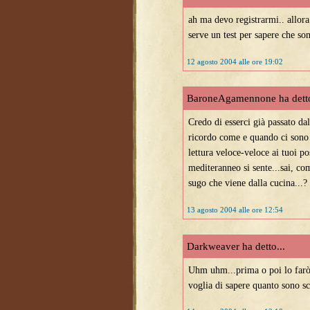
ah ma devo registrarmi.. allora
serve un test per sapere che son
12 agosto 2004 alle ore 19:02
BaroneAgamennone ha detto
Credo di esserci già passato da
ricordo come e quando ci sono 
lettura veloce-veloce ai tuoi po
mediteranneo si sente...sai, c
sugo che viene dalla cucina...?
13 agosto 2004 alle ore 12:54
Darkweaver ha detto...
Uhm uhm...prima o poi lo farò 
voglia di sapere quanto sono sc