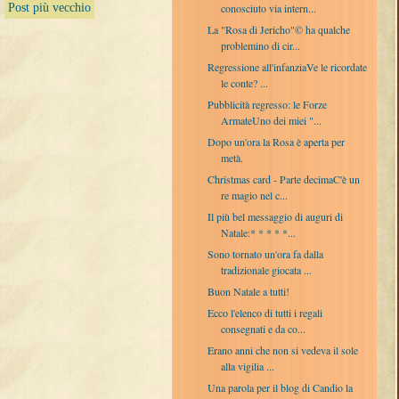
Post più vecchio
conosciuto via intern...
La "Rosa di Jericho"© ha qualche
problemino di cir...
Regressione all'infanziaVe le ricordate
le conte? ...
Pubblicità regresso: le Forze
ArmateUno dei miei "...
Dopo un'ora la Rosa è aperta per
metà.
Christmas card - Parte decimaC'è un
re magio nel c...
Il più bel messaggio di auguri di
Natale:* * * * *...
Sono tornato un'ora fa dalla
tradizionale giocata ...
Buon Natale a tutti!
Ecco l'elenco di tutti i regali
consegnati e da co...
Erano anni che non si vedeva il sole
alla vigilia ...
Una parola per il blog di Candio la