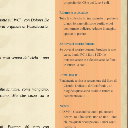
proposito del G8 e del Live 8 e di...
Ridurre le aspettative
Tutte le volte che ho immaginato di partire e
notte sul WC", con Dolores De
di non tornare più, sono partito e poi
ria originale di Passalacarta.
son tornato indietro. Adesso immagino
spesso di partire...
Se dovessi morire domani
Se dovessi morire domani, bruciate le mie
carte, il mio PC, i libri, i CD, le
 cosa venuta dal cielo... una
musicassette e le videocassette, le foto,
le lettere, la coll...
Roma, lato B
Finalmente arriva la recensione del libro di
Claudio Delicato, di Ciclofrenia , un
ulle scimmie: come mangiano,
blog del quale sono assiduo lettore e
ortano. Ma che cazzo vai a
commentatore. Il ...
Nanetti
( RSVP ) Ciascuno ha uno o più nanetti
dentro. Io li ho uccisi uno ad uno. Tanti,
eh, ma quelli ricompaiono. I miei sono
cattivi, m...
ard. Puttana, 80 euro con