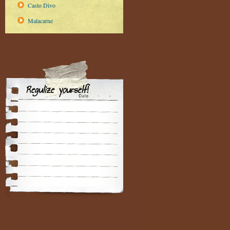
Casto Divo
Malacarne
Regulize yourself!