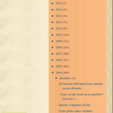
2015
(1)
►
2014
(21)
►
2013
(44)
►
2012
(72)
►
2011
(95)
►
2010
(146)
►
2009
(121)
►
2008
(204)
►
2007
(308)
►
2006
(387)
►
2005
(482)
►
2004
(409)
▼
dicembre
(42)
▼
Il Fantasma dell'Opera.Dopo qualche
secolo abbonda...
- Ciao, sai che suono in un quartetto?-
Davvero?- ...
Questo è l'applauso di Dio.
Il mio primo amico straniero