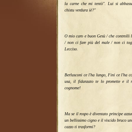
la carne che mi tentò". Lui si abbass
chistu verdura iè?"
O mio caro e buon Gesù / che controlli l
/ non ci fare più del male / non ci togli
Lecciso.
Berlusconi ce l'ha lungo, Fini ce l'ha c
usa, il fidanzato te lo promette e il 
cognome!
Ma se il rospo è diventato principe azzur
un bellissimo cigno e il viscido bruco u
cazzo ti trasformi?