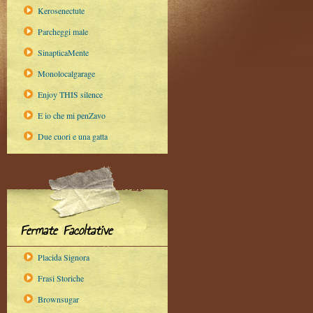
Kerosenectute
Parcheggi male
SinapticaMente
Monolocalgarage
Enjoy THIS silence
E io che mi penZavo
Due cuori e una gatta
Fermate Facoltative
Placida Signora
Frasi Storiche
Brownsugar