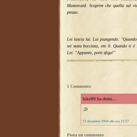
Mastercard. Scoprire che quella sul v
prezzo.
Lei lascia lui. Lui piangendo: "Quando
sei stata bocciata, ero lì. Quando ti è 
Lei: "Appunto, porti sfiga!"
1 Comments:
luke89 ha detto...
;D
13 dicembre 2004 alle ore 21:57
Posta un commento