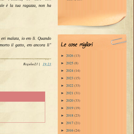
iale è la tua ragazza, non ha
 eri malata, io ero lì. Quando
Le cose migliori
morto il gatto, ero ancora lì"
2026
(13)
►
2025
(8)
►
Regulus21
|
19:23
2024
(14)
►
2023
(15)
►
2022
(33)
►
2021
(31)
►
2020
(33)
►
2019
(19)
►
2018
(23)
►
2017
(21)
►
2016
(24)
►