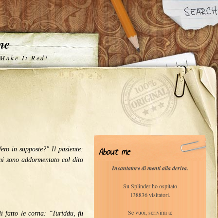
one
 Make It Red!
About me
fero in supposte?" Il paziente:
mi sono addormentato col dito
Incantatore di menti alla deriva.
Su Splinder ho ospitato
138836 visitatori.
Se vuoi, scrivimi a:
i fatto le corna: "Turiddu, fu