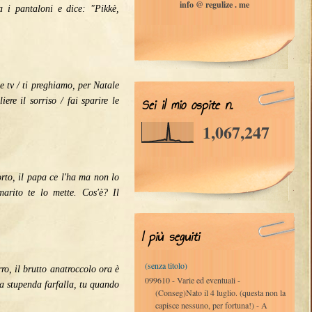
info @ regulize . me
a i pantaloni e dice: "Pikkè,
e tv / ti preghiamo, per Natale
ere il sorriso / fai sparire le
Sei il mio ospite n.
1,067,247
orto, il papa ce l'ha ma non lo
marito te lo mette. Cos'è? Il
I più seguiti
(senza titolo)
ro, il brutto anatroccolo ora è
099610 - Varie ed eventuali -
na stupenda farfalla, tu quando
(Conseg)Nato il 4 luglio. (questa non la
capisce nessuno, per fortuna!) - A