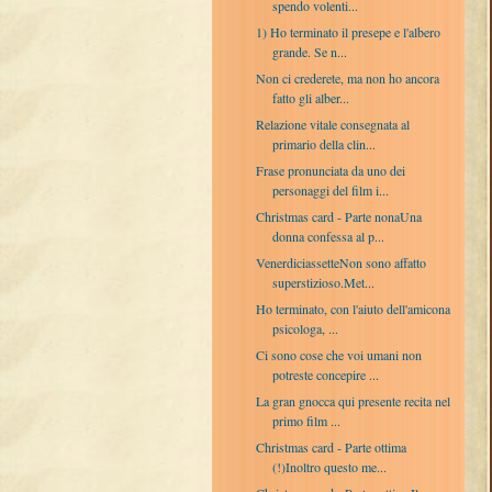
spendo volenti...
1) Ho terminato il presepe e l'albero
grande. Se n...
Non ci crederete, ma non ho ancora
fatto gli alber...
Relazione vitale consegnata al
primario della clin...
Frase pronunciata da uno dei
personaggi del film i...
Christmas card - Parte nonaUna
donna confessa al p...
VenerdiciassetteNon sono affatto
superstizioso.Met...
Ho terminato, con l'aiuto dell'amicona
psicologa, ...
Ci sono cose che voi umani non
potreste concepire ...
La gran gnocca qui presente recita nel
primo film ...
Christmas card - Parte ottima
(!)Inoltro questo me...