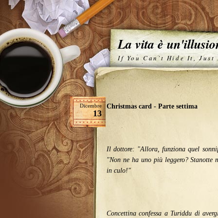
La vita è un'illusi
If You Can't Hide It, Just
Dicembre
Christmas card - Parte settima
13
Il dottore: "Allora, funziona quel sonni
"Non ne ha uno più leggero? Stanotte 
in culo!"
Concettina confessa a Turiddu di avergl