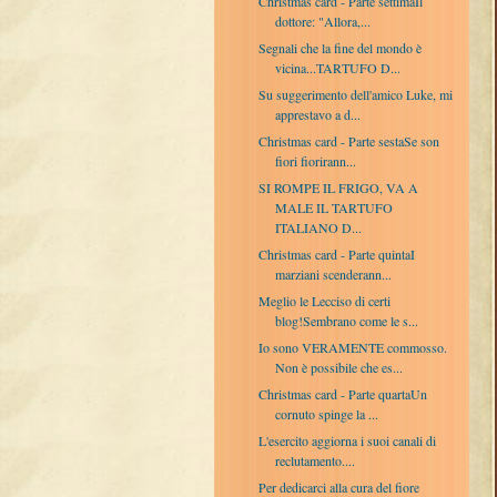
Christmas card - Parte settimaIl
dottore: "Allora,...
Segnali che la fine del mondo è
vicina...TARTUFO D...
Su suggerimento dell'amico Luke, mi
apprestavo a d...
Christmas card - Parte sestaSe son
fiori fiorirann...
SI ROMPE IL FRIGO, VA A
MALE IL TARTUFO
ITALIANO D...
Christmas card - Parte quintaI
marziani scenderann...
Meglio le Lecciso di certi
blog!Sembrano come le s...
Io sono VERAMENTE commosso.
Non è possibile che es...
Christmas card - Parte quartaUn
cornuto spinge la ...
L'esercito aggiorna i suoi canali di
reclutamento....
Per dedicarci alla cura del fiore