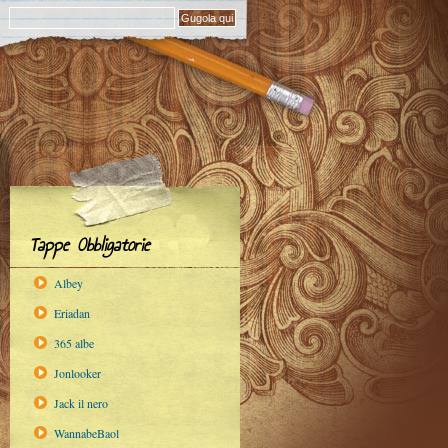
Tappe Obbligatorie
Albey
Eriadan
365 albe
Jonlooker
Jack il nero
WannabeBaol