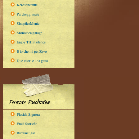
Kerosenectute
Parcheggi male
SinapticaMente
Monolocalgarage
Enjoy THIS silence
E io che mi penZavo
Due cuori e una gatta
Fermate Facoltative
Placida Signora
Frasi Storiche
Brownsugar