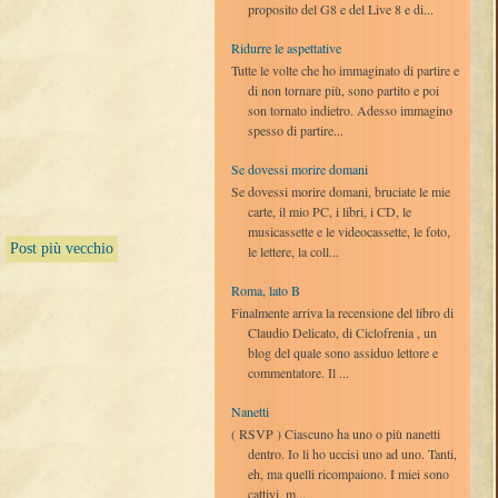
proposito del G8 e del Live 8 e di...
Ridurre le aspettative
Tutte le volte che ho immaginato di partire e
di non tornare più, sono partito e poi
son tornato indietro. Adesso immagino
spesso di partire...
Se dovessi morire domani
Se dovessi morire domani, bruciate le mie
carte, il mio PC, i libri, i CD, le
musicassette e le videocassette, le foto,
Post più vecchio
le lettere, la coll...
Roma, lato B
Finalmente arriva la recensione del libro di
Claudio Delicato, di Ciclofrenia , un
blog del quale sono assiduo lettore e
commentatore. Il ...
Nanetti
( RSVP ) Ciascuno ha uno o più nanetti
dentro. Io li ho uccisi uno ad uno. Tanti,
eh, ma quelli ricompaiono. I miei sono
cattivi, m...