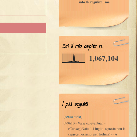
info @ regulize . me
Sei il mio ospite n.
1,067,104
I più seguiti
(senza titolo)
099610 - Varie ed eventuali -
(Conseg)Nato il 4 luglio. (questa non la
capisce nessuno, per fortuna!) - A