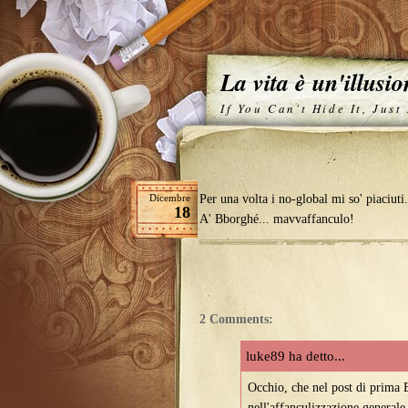
La vita è un'illusi
If You Can't Hide It, Just
Dicembre
Per una volta i no-global mi so' piaciuti.
18
A' Bborghé... mavvaffanculo!
2 Comments:
luke89 ha detto...
Occhio, che nel post di prima
nell'affanculizzazione generale.