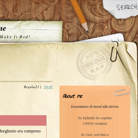
one
 Make It Red!
Regulus21
|
19:05
About me
Incantatore di menti alla deriva.
Su Splinder ho ospitato
138836 visitatori.
 Borghezio era compreso
Se vuoi, scrivimi a:
..