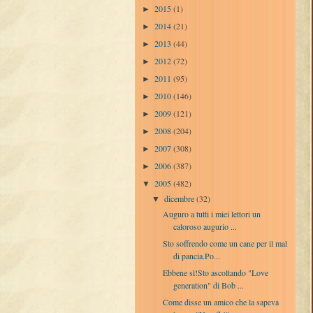
2015
(1)
►
2014
(21)
►
2013
(44)
►
2012
(72)
►
2011
(95)
►
2010
(146)
►
2009
(121)
►
2008
(204)
►
2007
(308)
►
2006
(387)
►
2005
(482)
▼
dicembre
(32)
▼
Auguro a tutti i miei lettori un
caloroso augurio ...
Sto soffrendo come un cane per il mal
di pancia.Po...
Ebbene sì!Sto ascoltando "Love
generation" di Bob ...
Come disse un amico che la sapeva