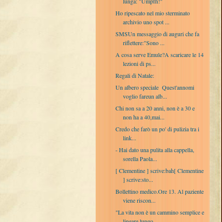
lunga: "Umpfh!"
Ho ripescato nel mio sterminato
archivio uno spot ...
SMSUn messaggio di auguri che fa
riflettere:"Sono ...
A cosa serve Emule?A scaricare le 14
lezioni di ps...
Regali di Natale:
Un albero speciale Quest'annomi
voglio fareun alb...
Chi non sa a 20 anni, non è a 30 e
non ha a 40,mai...
Credo che farò un po' di pulizia tra i
link...
- Hai dato una pulita alla cappella,
sorella Paola...
[ Clementine ] scrive:bah[ Clementine
] scrive:sto...
Bollettino medico.Ore 13. Al paziente
viene riscon...
"La vita non è un cammino semplice e
lineare lungo...