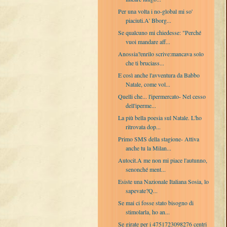
Per una volta i no-global mi so'
piaciuti.A' Bborg...
Se qualcuno mi chiedesse: "Perché
vuoi mandare aff...
Anossia?enrilo scrive:mancava solo
che ti bruciass...
E così anche l'avventura da Babbo
Natale, come vol...
Quelli che... l'ipermercato- Nel cesso
dell'iperme...
La più bella poesia sul Natale. L'ho
ritrovata dop...
Primo SMS della stagione- Attiva
anche tu la Milan...
Autocit.A me non mi piace l'autunno,
senonché ment...
Esiste una Nazionale Italiana Sosia, lo
sapevate?Q...
Se mai ci fosse stato bisogno di
stimolarla, ho an...
Se girate per i 4751723098276 centri