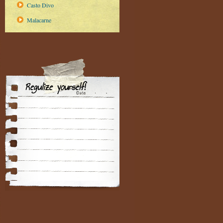
Casto Divo
Malacarne
Regulize yourself!