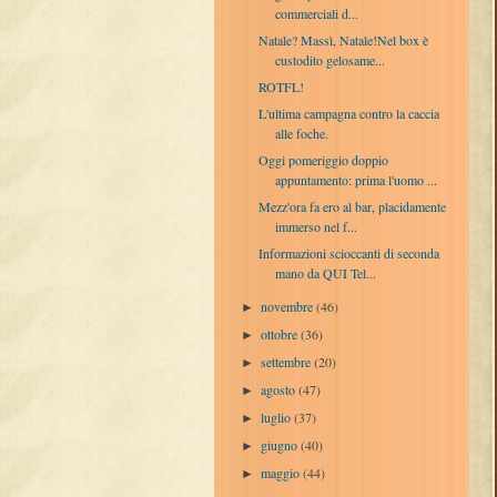
commerciali d...
Natale? Massì, Natale!Nel box è
custodito gelosame...
ROTFL!
L'ultima campagna contro la caccia
alle foche.
Oggi pomeriggio doppio
appuntamento: prima l'uomo ...
Mezz'ora fa ero al bar, placidamente
immerso nel f...
Informazioni scioccanti di seconda
mano da QUI Tel...
novembre
(46)
►
ottobre
(36)
►
settembre
(20)
►
agosto
(47)
►
luglio
(37)
►
giugno
(40)
►
maggio
(44)
►