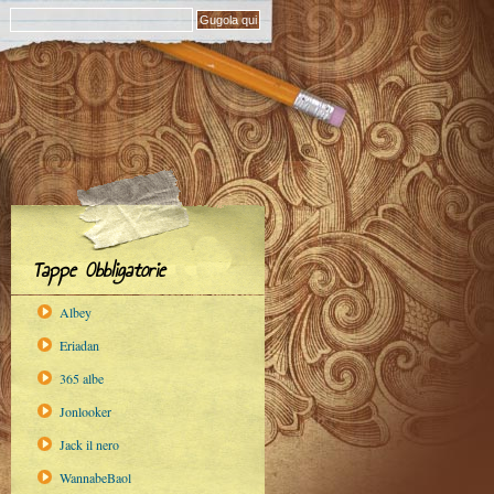
Tappe Obbligatorie
Albey
Eriadan
365 albe
Jonlooker
Jack il nero
WannabeBaol