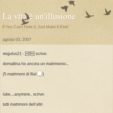
La vita è un'illusione
If You Can't Hide It, Just Make It Red!
agosto 03, 2007
яegulus21 - |̲̅<̲̅Θ̲̅>̲̅| scrive:
domattina ho ancora un matrimonio...
(5 matrimoni di fila!
)
luke....anymore.. scrive:
tutti matrimoni dell'altri