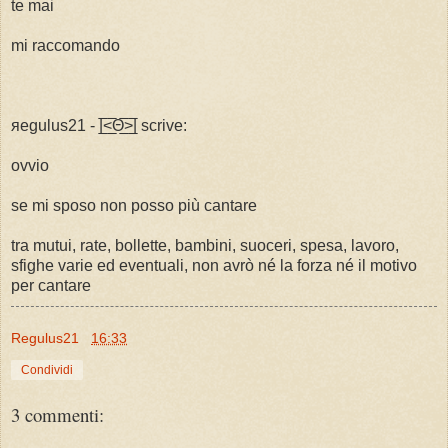
te mai
mi raccomando
яegulus21 - |̲̅<̲̅Θ̲̅>̲̅| scrive:
ovvio
se mi sposo non posso più cantare
tra mutui, rate, bollette, bambini, suoceri, spesa, lavoro,
sfighe varie ed eventuali, non avrò né la forza né il motivo
per cantare
Regulus21
16:33
Condividi
3 commenti: