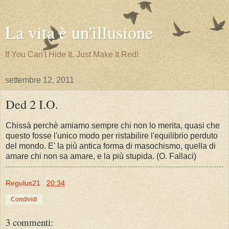
La vita è un'illusione
If You Can't Hide It, Just Make It Red!
settembre 12, 2011
Ded 2 I.O.
Chissà perchè amiamo sempre chi non lo merita, quasi che
questo fosse l'unico modo per ristabilire l'equilibrio perduto
del mondo. E' la più antica forma di masochismo, quella di
amare chi non sa amare, e la più stupida. (O. Fallaci)
Regulus21
20:34
Condividi
3 commenti: