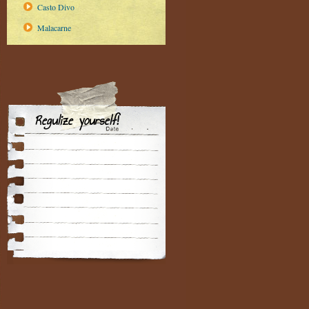
Casto Divo
Malacarne
Regulize yourself!