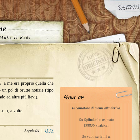
one
 Make It Red!
.
ta" a me era proprio quella che
un po' di brutte notizie (tipo
About me
do ed altre più lievi).
Incantatore di menti alla deriva.
 solo, a volte.
Su Splinder ho ospitato
138836 visitatori.
Regulus21
|
15:58
Se vuoi, scrivimi a: