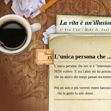
La vita è un'illusi
If You Can't Hide It, Just
Marzo
L'unica persona che ..
15
L'unica persona che ieri si è "interessa
NON volevo. E tra l'altro mi ha portato 
che un amico dei tempi passati sta moren
Più sei solo e più vorresti essere lasciato
...che la gente fa solo danni...