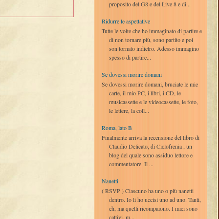
proposito del G8 e del Live 8 e di...
Ridurre le aspettative
Tutte le volte che ho immaginato di partire e
di non tornare più, sono partito e poi
son tornato indietro. Adesso immagino
spesso di partire...
Se dovessi morire domani
Se dovessi morire domani, bruciate le mie
carte, il mio PC, i libri, i CD, le
musicassette e le videocassette, le foto,
le lettere, la coll...
Roma, lato B
Finalmente arriva la recensione del libro di
Claudio Delicato, di Ciclofrenia , un
blog del quale sono assiduo lettore e
commentatore. Il ...
Nanetti
( RSVP ) Ciascuno ha uno o più nanetti
dentro. Io li ho uccisi uno ad uno. Tanti,
eh, ma quelli ricompaiono. I miei sono
cattivi, m...