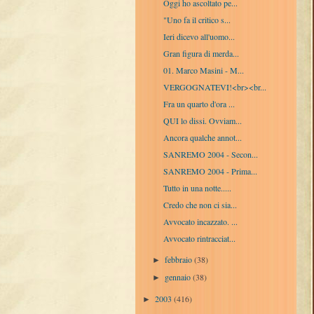
Oggi ho ascoltato pe...
"Uno fa il critico s...
Ieri dicevo all'uomo...
Gran figura di merda...
01. Marco Masini - M...
VERGOGNATEVI!<br><br...
Fra un quarto d'ora ...
QUI lo dissi. Ovviam...
Ancora qualche annot...
SANREMO 2004 - Secon...
SANREMO 2004 - Prima...
Tutto in una notte.....
Credo che non ci sia...
Avvocato incazzato. ...
Avvocato rintracciat...
febbraio
(38)
►
gennaio
(38)
►
2003
(416)
►