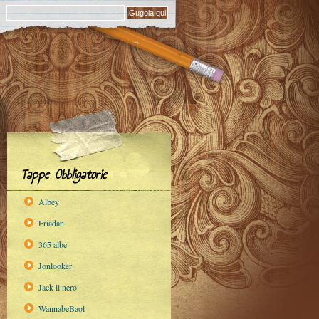
Tappe Obbligatorie
Albey
Eriadan
365 albe
Jonlooker
Jack il nero
WannabeBaol