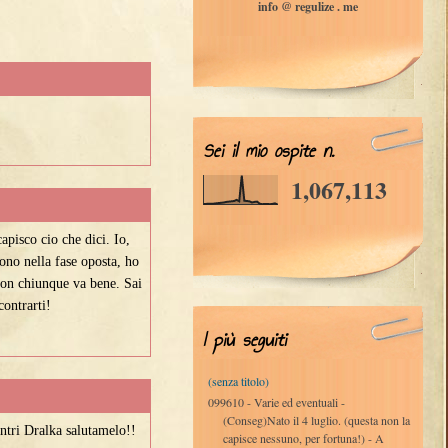
info @ regulize . me
Sei il mio ospite n.
1,067,113
capisco cio che dici. Io,
ono nella fase oposta, ho
non chiunque va bene. Sai
ontrarti!
I più seguiti
(senza titolo)
099610 - Varie ed eventuali -
(Conseg)Nato il 4 luglio. (questa non la
ntri Dralka salutamelo!!
capisce nessuno, per fortuna!) - A