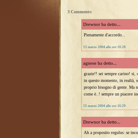
3 Comments:
Drewnor ha detto...
Pienamente d'accordo...
15 marzo 2004 alle ore 16:28
agnese ha detto...
grazie!! sei sempre carino! si, 
in questo momento, in realtà, s
proprio bisogno di gente. Ma 
come è..! sempre un piacere inc
15 marzo 2004 alle ore 16:29
Drewnor ha detto...
Ah a proposito regulus: se inco