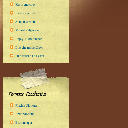
Kerosenectute
Parcheggi male
SinapticaMente
Monolocalgarage
Enjoy THIS silence
E io che mi penZavo
Due cuori e una gatta
Fermate Facoltative
Placida Signora
Frasi Storiche
Brownsugar