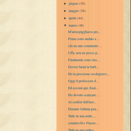
giugno
(30)
►
maggio
(38)
►
aprile
(44)
►
marzo
(48)
▼
M'arruspigghiavu pre...
Prima sono andato a ...
(da un mio commento ...
Uffa, non ne posso p...
Finalmente sono rius...
Dovrei farmi la barb...
Ho la pressione cos&igrave;...
Oggi il professore d...
Ed eccomi qui, final...
Ho dovuto scaricare ...
Ai confini dell'incr...
Durante l'ultima pun...
Tutto in una notte.....
counter<br> Finora ...
Tutto in una notte<...