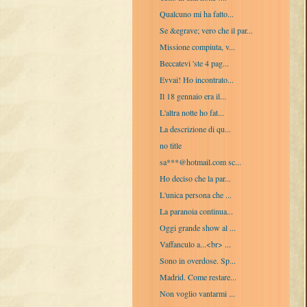
Qualcuno mi ha fatto...
Se &egrave; vero che il par...
Missione compiuta, v...
Beccatevi 'ste 4 pag...
Evvai! Ho incontrato...
Il 18 gennaio era il...
L'altra notte ho fat...
La descrizione di qu...
no title
sa***@hotmail.com sc...
Ho deciso che la par...
L'unica persona che ...
La paranoia continua...
Oggi grande show al ...
Vaffanculo a...<br> ...
Sono in overdose. Sp...
Madrid. Come restare...
Non voglio vantarmi ...