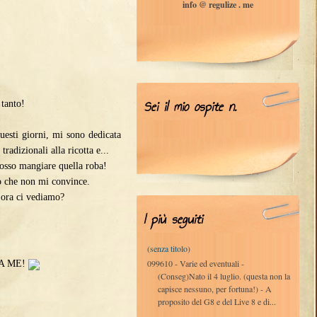
info @ regulize . me
Sei il mio ospite n.
 tanto!
uesti giorni, mi sono dedicata
tradizionali alla ricotta e...
 posso mangiare quella roba!
to che non mi convince.
 ora ci vediamo?
I più seguiti
(senza titolo)
099610 - Varie ed eventuali -
. A ME!
(Conseg)Nato il 4 luglio. (questa non la
capisce nessuno, per fortuna!) - A
proposito del G8 e del Live 8 e di...