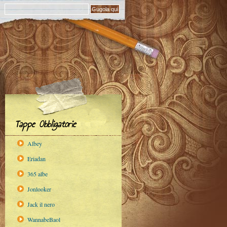
Tappe Obbligatorie
Albey
Eriadan
365 albe
Jonlooker
Jack il nero
WannabeBaol