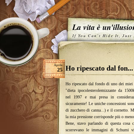
La vita è un'illusi
If You Can't Hide It, Just
Aprile
Ho ripescato dal fon...
25
Ho ripescato dal fondo di uno dei miei a
"dieta ipocolesterolemizzante da 1500k
nel 1997 e mai presa in considera
sicuramente! Le uniche concessioni sono
di zucchero di canna...) e il cornetto. 
la mia pressione corrisponde più o meno
Bene, stavo parlando di questa cosa 
scorrevano le immagini di Schumi v