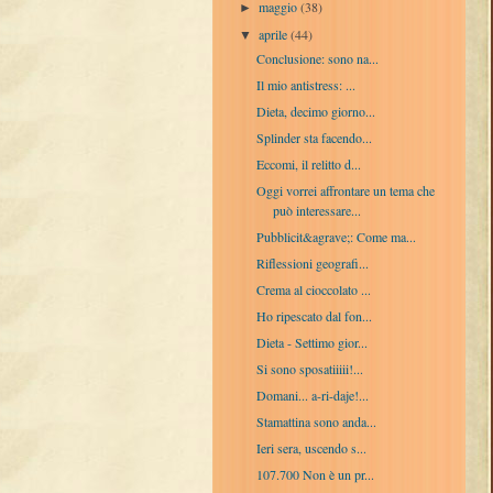
maggio
(38)
►
aprile
(44)
▼
Conclusione: sono na...
Il mio antistress: ...
Dieta, decimo giorno...
Splinder sta facendo...
Eccomi, il relitto d...
Oggi vorrei affrontare un tema che
può interessare...
Pubblicit&agrave;: Come ma...
Riflessioni geografi...
Crema al cioccolato ...
Ho ripescato dal fon...
Dieta - Settimo gior...
Si sono sposatiiiii!...
Domani... a-ri-daje!...
Stamattina sono anda...
Ieri sera, uscendo s...
107.700 Non è un pr...