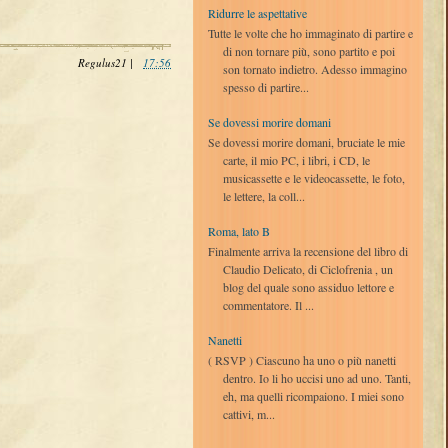
Ridurre le aspettative
Tutte le volte che ho immaginato di partire e
di non tornare più, sono partito e poi
Regulus21
|
17:56
son tornato indietro. Adesso immagino
spesso di partire...
Se dovessi morire domani
Se dovessi morire domani, bruciate le mie
carte, il mio PC, i libri, i CD, le
musicassette e le videocassette, le foto,
le lettere, la coll...
Roma, lato B
Finalmente arriva la recensione del libro di
Claudio Delicato, di Ciclofrenia , un
blog del quale sono assiduo lettore e
commentatore. Il ...
Nanetti
( RSVP ) Ciascuno ha uno o più nanetti
dentro. Io li ho uccisi uno ad uno. Tanti,
eh, ma quelli ricompaiono. I miei sono
cattivi, m...