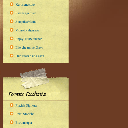
Kerosenectute
Parcheggi male
SinapticaMente
Monolocalgarage
Enjoy THIS silence
E io che mi penZavo
Due cuori e una gatta
Fermate Facoltative
Placida Signora
Frasi Storiche
Brownsugar