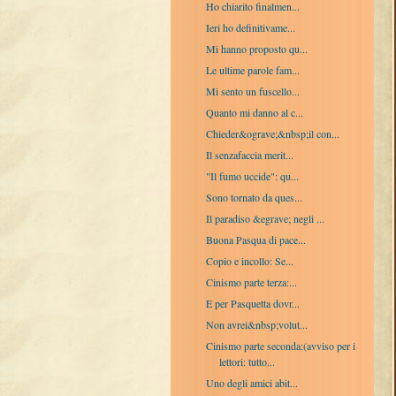
Ho chiarito finalmen...
Ieri ho definitivame...
Mi hanno proposto qu...
Le ultime parole fam...
Mi sento un fuscello...
Quanto mi danno al c...
Chieder&ograve;&nbsp;il con...
Il senzafaccia merit...
"Il fumo uccide": qu...
Sono tornato da ques...
Il paradiso &egrave; negli ...
Buona Pasqua di pace...
Copio e incollo: Se...
Cinismo parte terza:...
E per Pasquetta dovr...
Non avrei&nbsp;volut...
Cinismo parte seconda:(avviso per i
lettori: tutto...
Uno degli amici abit...