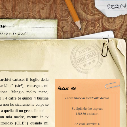
one
 Make It Red!
rchivi cartacei il foglio della
cal/die" (sic!), consegnatami
About me
zione. Mangio molto meno,
Incantatore di menti alla deriva.
 i 4 caffè (e quindi 4 bustine
Ma non ho sicuramente colpe se
Su Splinder ho ospitato
 a quella di un geco albino!
138836 visitatori.
con mia madre, mentre in tv
ittorioso (OLE'!) quando mi
Se vuoi, scrivimi a: