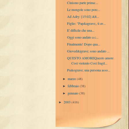
Cinismo parte prima:...
Le mongole sono porc...
Ad Adry: [15:02] &lt...
Figlio: "Pap&agrave;, ti av...
E' difficile che una...
Oggi sono andato a c...
Finalmente! Dopo qua...
Gioved&igrave; sono andato ...
QUESTO AMOREQuesto amore
Così violento Così fragil...
Pu&ograve; una persona asso...
marzo
(48)
►
febbraio
(38)
►
gennaio
(38)
►
2003
(416)
►