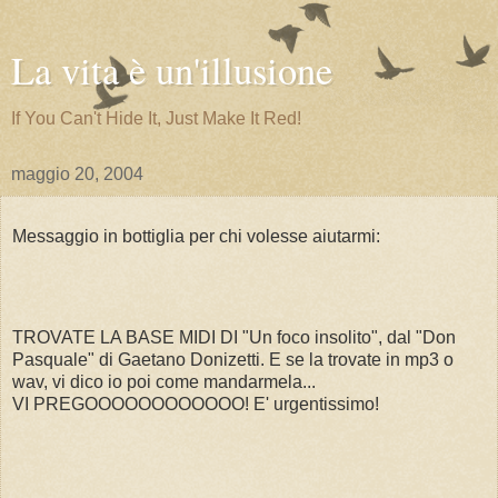
La vita è un'illusione
If You Can't Hide It, Just Make It Red!
maggio 20, 2004
Messaggio in bottiglia per chi volesse aiutarmi:
TROVATE LA BASE MIDI DI "Un foco insolito", dal "Don
Pasquale" di Gaetano Donizetti. E se la trovate in mp3 o
wav, vi dico io poi come mandarmela...
VI PREGOOOOOOOOOOOO! E' urgentissimo!