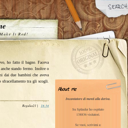
one
 Make It Red!
evo, ho fatto il bagno. Faceva
 anche stando fermo. Inoltre o
oni dai due bambini che aveva
o sfracellamento tra gli scogli.
About me
Incantatore di menti alla deriva.
Regulus21
|
18:34
Su Splinder ho ospitato
138836 visitatori.
Se vuoi, scrivimi a: