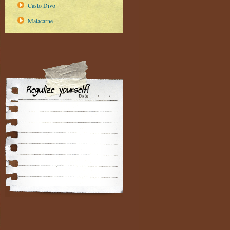
Casto Divo
Malacarne
Regulize yourself!