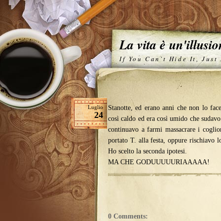
La vita è un'illusi
If You Can't Hide It, Just
Luglio
Stanotte, ed erano anni che non lo fac
24
così caldo ed era così umido che sudavo
continuavo a farmi massacrare i cogli
portato T. alla festa, oppure rischiavo l
Ho scelto la seconda ipotesi.
MA CHE GODUUUUURIAAAAA!
0 Comments: