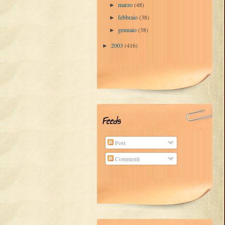
marzo
(48)
►
febbraio
(38)
►
gennaio
(38)
►
2003
(416)
►
Feeds
Post
Commenti