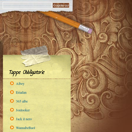
Tappe Obbligatorie
Albey
Eriadan
365 albe
Jonlooker
Jack il nero
WannabeBaol