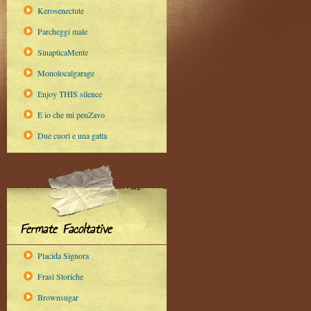
Kerosenectute
Parcheggi male
SinapticaMente
Monolocalgarage
Enjoy THIS silence
E io che mi penZavo
Due cuori e una gatta
Fermate Facoltative
Placida Signora
Frasi Storiche
Brownsugar