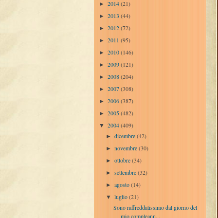
2014
(21)
►
2013
(44)
►
2012
(72)
►
2011
(95)
►
2010
(146)
►
2009
(121)
►
2008
(204)
►
2007
(308)
►
2006
(387)
►
2005
(482)
►
2004
(409)
▼
dicembre
(42)
►
novembre
(30)
►
ottobre
(34)
►
settembre
(32)
►
agosto
(14)
►
luglio
(21)
▼
Sono raffreddatissimo dal giorno del
mio compleann...