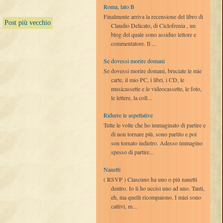
Roma, lato B
Finalmente arriva la recensione del libro di
Post più vecchio
Claudio Delicato, di Ciclofrenia , un
blog del quale sono assiduo lettore e
commentatore. Il ...
Se dovessi morire domani
Se dovessi morire domani, bruciate le mie
carte, il mio PC, i libri, i CD, le
musicassette e le videocassette, le foto,
le lettere, la coll...
Ridurre le aspettative
Tutte le volte che ho immaginato di partire e
di non tornare più, sono partito e poi
son tornato indietro. Adesso immagino
spesso di partire...
Nanetti
( RSVP ) Ciascuno ha uno o più nanetti
dentro. Io li ho uccisi uno ad uno. Tanti,
eh, ma quelli ricompaiono. I miei sono
cattivi, m...