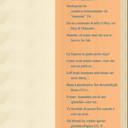
Neologismi da
comitiva:Ammummiato: da
"mummia". Di...
Da un commento di lefty333boy sul
blog di Malacarn...
Stanotte, ed erano anni che non lo
facevo, ho fatt...
La Signora in giallo porta sfiga?
Come avete potuto notare, visto che
non ne parlo m...
Left brain dominant individuals are
more literal, ...
Brain Lateralization Test ResultsRight
Brain (52%)...
Il mare. Stamattina era di uno
splendido color tur...
Vi ricordate di questo?Da stanotte è
solo un ricor...
(da Monni ho copiato questo
giochino)Pagina 231. P...