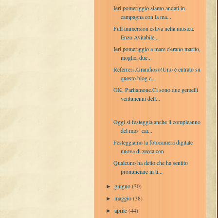
Ieri pomeriggio siamo andati in
campagna con la ma...
Full immersion estiva nella musica:
Enzo Avitabile...
Ieri pomeriggio a mare c'erano marito,
moglie, due...
Referrers.Grandioso!Uno è entrato su
questo blog c...
OK. Parliamone.Ci sono due gemelli
ventunenni dell...
Oggi si festeggia anche il compleanno
del mio "car...
Festeggiamo la fotocamera digitale
nuova di zecca con
Qualcuno ha detto che ha sentito
pronunciare in ti...
giugno
(30)
►
maggio
(38)
►
aprile
(44)
►