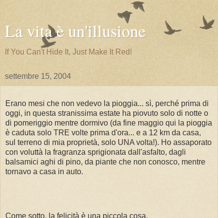
La vita è un'illusione
If You Can't Hide It, Just Make It Red!
settembre 15, 2004
Erano mesi che non vedevo la pioggia... sì, perché prima di
oggi, in questa stranissima estate ha piovuto solo di notte o
di pomeriggio mentre dormivo (da fine maggio qui la pioggia
è caduta solo TRE volte prima d'ora... e a 12 km da casa,
sul terreno di mia proprietà, solo UNA volta!). Ho assaporato
con voluttà la fragranza sprigionata dall'asfalto, dagli
balsamici aghi di pino, da piante che non conosco, mentre
tornavo a casa in auto.
Come sotto, la felicità è una piccola cosa.