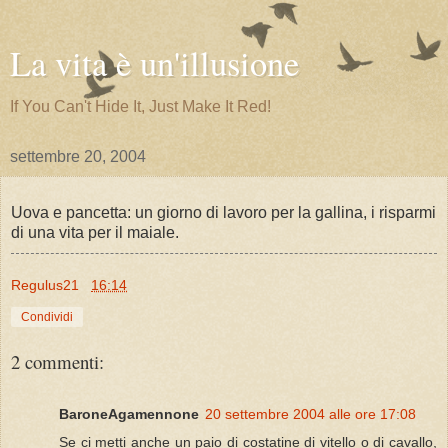
La vita è un'illusione
If You Can't Hide It, Just Make It Red!
settembre 20, 2004
Uova e pancetta: un giorno di lavoro per la gallina, i risparmi
di una vita per il maiale.
Regulus21
16:14
Condividi
2 commenti:
BaroneAgamennone
20 settembre 2004 alle ore 17:08
Se ci metti anche un paio di costatine di vitello o di cavallo,