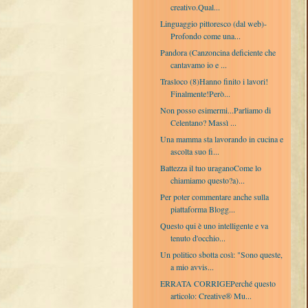
creativo.Qual...
Linguaggio pittoresco (dal web)-
Profondo come una...
Pandora (Canzoncina deficiente che
cantavamo io e ...
Trasloco (8)Hanno finito i lavori!
Finalmente!Però...
Non posso esimermi...Parliamo di
Celentano? Massì ...
Una mamma sta lavorando in cucina e
ascolta suo fi...
Battezza il tuo uraganoCome lo
chiamiamo questo?a)...
Per poter commentare anche sulla
piattaforma Blogg...
Questo qui è uno intelligente e va
tenuto d'occhio...
Un politico sbotta così: "Sono queste,
a mio avvis...
ERRATA CORRIGEPerché questo
articolo: Creative® Mu...