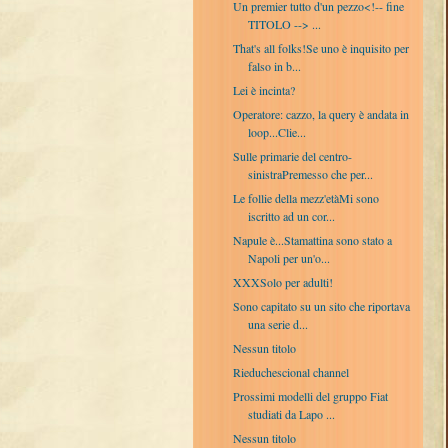
Un premier tutto d'un pezzo<!-- fine
TITOLO --> ...
That's all folks!Se uno è inquisito per
falso in b...
Lei è incinta?
Operatore: cazzo, la query è andata in
loop...Clie...
Sulle primarie del centro-
sinistraPremesso che per...
Le follie della mezz'etàMi sono
iscritto ad un cor...
Napule è...Stamattina sono stato a
Napoli per un'o...
XXXSolo per adulti!
Sono capitato su un sito che riportava
una serie d...
Nessun titolo
Rieduchescional channel
Prossimi modelli del gruppo Fiat
studiati da Lapo ...
Nessun titolo