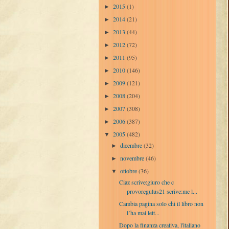
2015
(1)
►
2014
(21)
►
2013
(44)
►
2012
(72)
►
2011
(95)
►
2010
(146)
►
2009
(121)
►
2008
(204)
►
2007
(308)
►
2006
(387)
►
2005
(482)
▼
dicembre
(32)
►
novembre
(46)
►
ottobre
(36)
▼
Ciaz scrive:giuro che c
provoregulus21 scrive:me l...
Cambia pagina solo chi il libro non
l’ha mai lett...
Dopo la finanza creativa, l'italiano