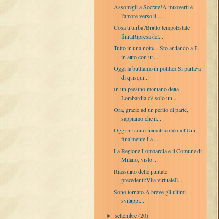
Assomigli a Socrate!A muoverti è
l'amore verso il ...
Cosa ti turba?Brutto tempoEstate
finitaRipresa del...
Tutto in una notte…Sto andando a B.
in auto con un...
Oggi la buttiamo in politica.Si parlava
di quisqui...
In un paesino montano della
Lombardia c'è solo un ...
Ora, grazie ad un perito di parte,
sappiamo che il...
Oggi mi sono immatricolato all'Uni,
finalmente.La ...
La Regione Lombardia e il Comune di
Milano, visto ...
Riassunto delle puntate
precedenti:Vita virtualeIl...
Sono tornato.A breve gli ultimi
sviluppi...
settembre
(20)
►