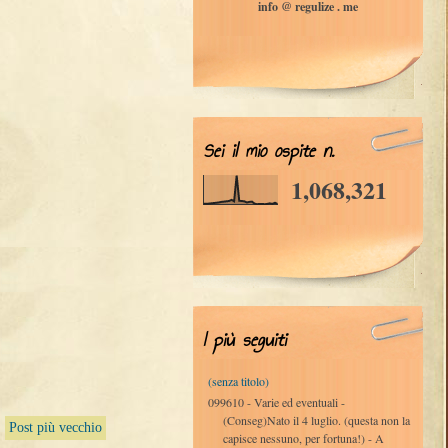
info @ regulize . me
Sei il mio ospite n.
1,068,321
I più seguiti
(senza titolo)
099610 - Varie ed eventuali -
(Conseg)Nato il 4 luglio. (questa non la
Post più vecchio
capisce nessuno, per fortuna!) - A