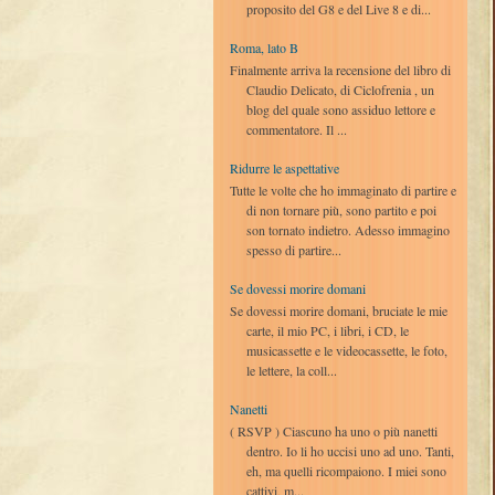
proposito del G8 e del Live 8 e di...
Roma, lato B
Finalmente arriva la recensione del libro di
Claudio Delicato, di Ciclofrenia , un
blog del quale sono assiduo lettore e
commentatore. Il ...
Ridurre le aspettative
Tutte le volte che ho immaginato di partire e
di non tornare più, sono partito e poi
son tornato indietro. Adesso immagino
spesso di partire...
Se dovessi morire domani
Se dovessi morire domani, bruciate le mie
carte, il mio PC, i libri, i CD, le
musicassette e le videocassette, le foto,
le lettere, la coll...
Nanetti
( RSVP ) Ciascuno ha uno o più nanetti
dentro. Io li ho uccisi uno ad uno. Tanti,
eh, ma quelli ricompaiono. I miei sono
cattivi, m...