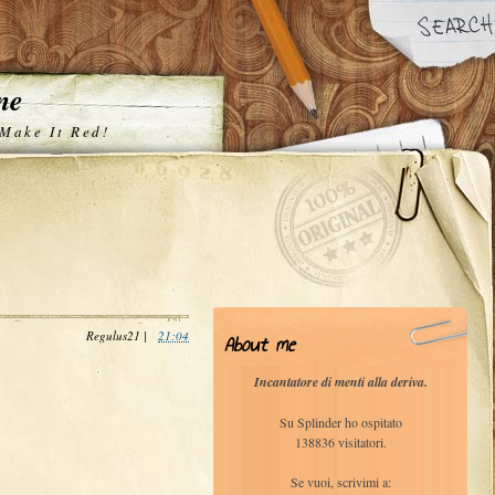
one
 Make It Red!
Regulus21
|
21:04
About me
Incantatore di menti alla deriva.
Su Splinder ho ospitato
138836 visitatori.
Se vuoi, scrivimi a: