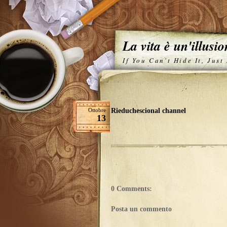
La vita è un'illusi
If You Can't Hide It, Just
Ottobre
Rieduchescional channel
13
0 Comments:
Posta un commento