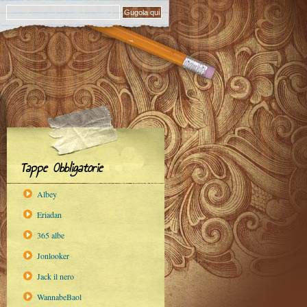
Tappe Obbligatorie
Albey
Eriadan
365 albe
Jonlooker
Jack il nero
WannabeBaol