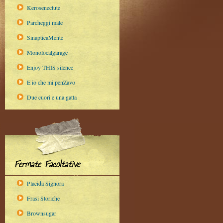
Kerosenectute
Parcheggi male
SinapticaMente
Monolocalgarage
Enjoy THIS silence
E io che mi penZavo
Due cuori e una gatta
Fermate Facoltative
Placida Signora
Frasi Storiche
Brownsugar