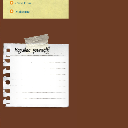
Casto Divo
Malacarne
Regulize yourself!