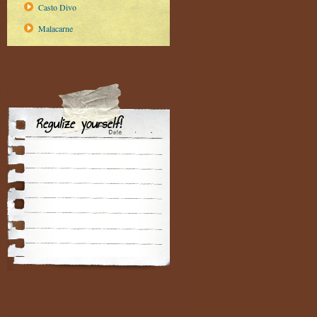
Casto Divo
Malacarne
Regulize yourself!