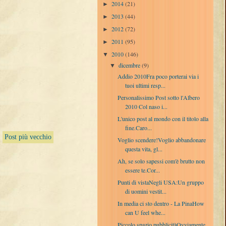
2014
(21)
►
2013
(44)
►
2012
(72)
►
2011
(95)
►
2010
(146)
▼
dicembre
(9)
▼
Addio 2010Fra poco porterai via i
tuoi ultimi resp...
Personalissimo Post sotto l'Albero
2010 Col naso i...
L'unico post al mondo con il titolo alla
fine.Caro...
Post più vecchio
Voglio scendere!Voglio abbandonare
questa vita, gl...
Ah, se solo sapessi com'è brutto non
essere te.Cor...
Punti di vistaNegli USA:Un gruppo
di uomini vestit...
In media ci sto dentro - La PinaHow
can U feel whe...
Piccolo spazio pubblicitàOvviamente,