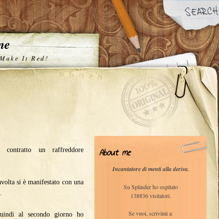
one
 Make It Red!
About me
contratto un raffreddore
Incantatore di menti alla deriva.
avolta si è manifestato con una
Su Splinder ho ospitato
.
138836 visitatori.
Se vuoi, scrivimi a:
quindi al secondo giorno ho