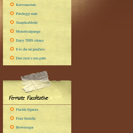
Kerosenectute
Parcheggi male
SinapticaMente
Monolocalgarage
Enjoy THIS silence
E io che mi penZavo
Due cuori e una gatta
Fermate Facoltative
Placida Signora
Frasi Storiche
Brownsugar