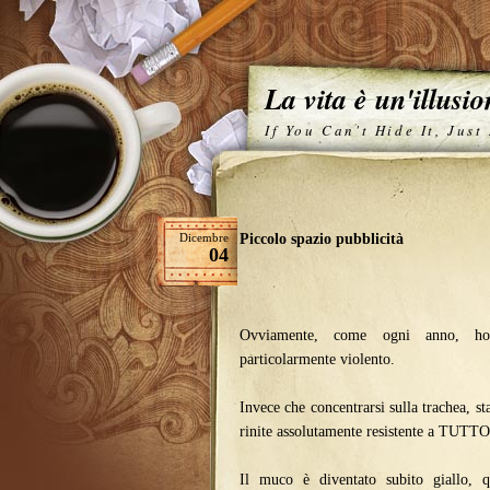
La vita è un'illusi
If You Can't Hide It, Just
Dicembre
Piccolo spazio pubblicità
04
Ovviamente, come ogni anno, ho 
particolarmente violento.
Invece che concentrarsi sulla trachea, st
rinite assolutamente resistente a TUTTO
Il muco è diventato subito giallo, 