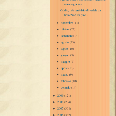
come ogni ann...
Oddio, m'è semblato di vedele un
liblo!Non mi piac...
novembre
(11)
►
ottobre
(22)
►
settembre
(14)
►
agosto
(25)
►
luglio
(10)
►
giugno
(3)
►
maggio
(6)
►
aprile
(13)
►
marzo
(9)
►
febbraio
(10)
►
gennaio
(14)
►
2009
(121)
►
2008
(204)
►
2007
(308)
►
2006
(387)
►