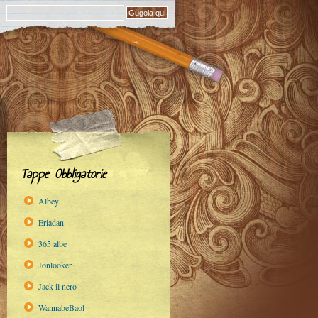
Tappe Obbligatorie
Albey
Eriadan
365 albe
Jonlooker
Jack il nero
WannabeBaol