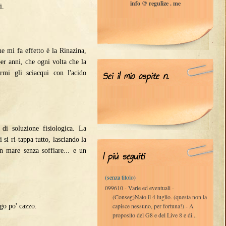
info @ regulize . me
i.
e mi fa effetto è la Rinazina,
er anni, che ogni volta che la
mi gli sciacqui con l'acido
Sei il mio ospite n.
di soluzione fisiologica. La
i si ri-tappa tutto, lasciando la
in mare senza soffiare... e un
I più seguiti
(senza titolo)
099610 - Varie ed eventuali -
(Conseg)Nato il 4 luglio. (questa non la
capisce nessuno, per fortuna!) - A
ngo po' cazzo.
proposito del G8 e del Live 8 e di...