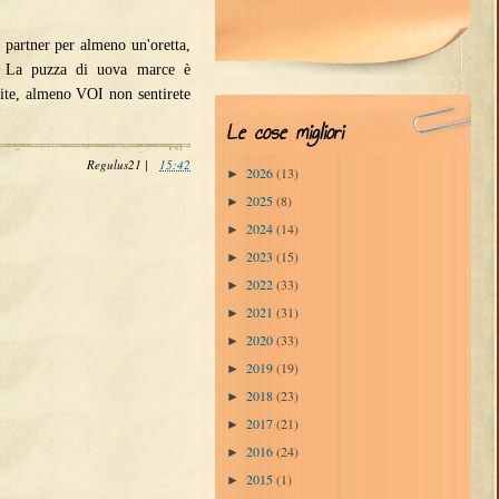
il partner per almeno un'oretta,
o. La puzza di uova marce è
nite, almeno VOI non sentirete
Le cose migliori
Regulus21
|
15:42
2026
(13)
►
2025
(8)
►
2024
(14)
►
2023
(15)
►
2022
(33)
►
2021
(31)
►
2020
(33)
►
2019
(19)
►
2018
(23)
►
2017
(21)
►
2016
(24)
►
2015
(1)
►