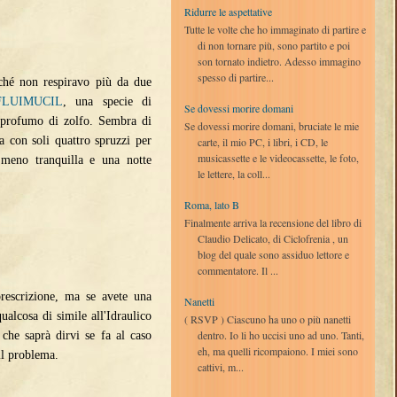
Ridurre le aspettative
Tutte le volte che ho immaginato di partire e
di non tornare più, sono partito e poi
son tornato indietro. Adesso immagino
spesso di partire...
ché non respiravo più da due
FLUIMUCIL
, una specie di
Se dovessi morire domani
e profumo di zolfo. Sembra di
Se dovessi morire domani, bruciate le mie
ma con soli quattro spruzzi per
carte, il mio PC, i libri, i CD, le
musicassette e le videocassette, le foto,
 meno tranquilla e una notte
le lettere, la coll...
Roma, lato B
Finalmente arriva la recensione del libro di
Claudio Delicato, di Ciclofrenia , un
blog del quale sono assiduo lettore e
commentatore. Il ...
rescrizione, ma se avete una
Nanetti
ualcosa di simile all'Idraulico
( RSVP ) Ciascuno ha uno o più nanetti
dentro. Io li ho uccisi uno ad uno. Tanti,
 che saprà dirvi se fa al caso
eh, ma quelli ricompaiono. I miei sono
il problema.
cattivi, m...