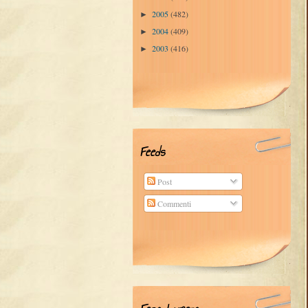
2005
(482)
►
2004
(409)
►
2003
(416)
►
Feeds
Post
Commenti