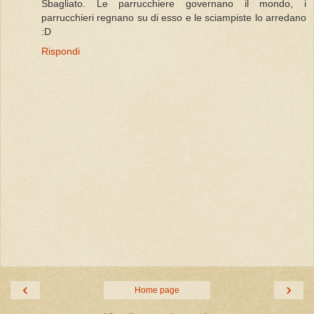
Sbagliato. Le parrucchiere governano il mondo, i
parrucchieri regnano su di esso e le sciampiste lo arredano
:D
Rispondi
‹
›
Home page