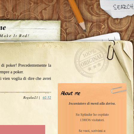
one
 Make It Red!
 di poker! Precedentemente la
sempre a poker.
 vien voglia di dire che avrei
About me
Regulus21
|
02:52
Incantatore di menti alla deriva.
Su Splinder ho ospitato
138836 visitatori.
Se vuoi, scrivimi a: