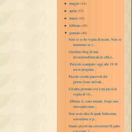
maggio
(44)
►
aprile
(53)
►
marzo
(42)
►
febbraio
(45)
►
gennaio
(40)
▼
Non so se ho voglia di uscire. Non so
nemmeno se v...
Giochino blog di mia
invenzioneElencate le città e...
Pericolo scampato: oggi alle 19.30
era in program...
Piccole cosette piacevoli del
giorno.Sono arrivati...
Un'altra giornata così e mi passa la
voglia di viv...
Ebbene sì, sono tornato. Dopo uno
stressantissimo...
Non avete idea di quale bellissima
sensazione si p...
Siamo piccoli ma cresceremo!Il gatto
e la volpe, i...