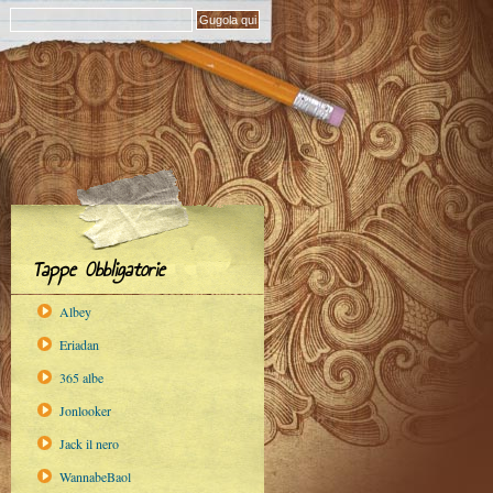
Tappe Obbligatorie
Albey
Eriadan
365 albe
Jonlooker
Jack il nero
WannabeBaol