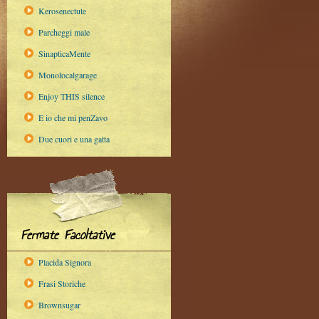
Kerosenectute
Parcheggi male
SinapticaMente
Monolocalgarage
Enjoy THIS silence
E io che mi penZavo
Due cuori e una gatta
Fermate Facoltative
Placida Signora
Frasi Storiche
Brownsugar