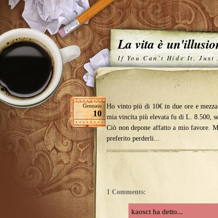
La vita è un'illusi
If You Can't Hide It, Just
Gennaio
Ho vinto più di 10€ in due ore e mezza
10
mia vincita più elevata fu di L. 8.500, 
Ciò non depone affatto a mio favore. Mi
preferito perderli...
1 Comments:
kaosct ha detto...