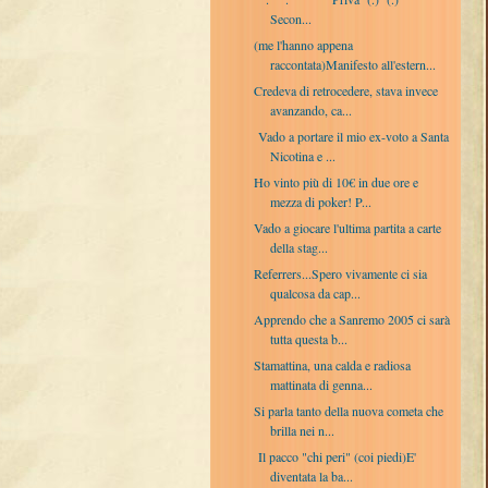
Secon...
(me l'hanno appena
raccontata)Manifesto all'estern...
Credeva di retrocedere, stava invece
avanzando, ca...
Vado a portare il mio ex-voto a Santa
Nicotina e ...
Ho vinto più di 10€ in due ore e
mezza di poker! P...
Vado a giocare l'ultima partita a carte
della stag...
Referrers...Spero vivamente ci sia
qualcosa da cap...
Apprendo che a Sanremo 2005 ci sarà
tutta questa b...
Stamattina, una calda e radiosa
mattinata di genna...
Si parla tanto della nuova cometa che
brilla nei n...
Il pacco "chi peri" (coi piedi)E'
diventata la ba...