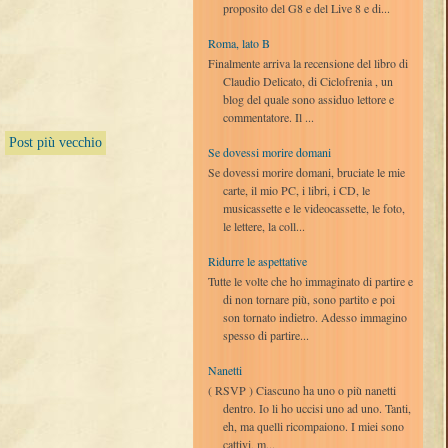
proposito del G8 e del Live 8 e di...
Roma, lato B
Finalmente arriva la recensione del libro di
Claudio Delicato, di Ciclofrenia , un
blog del quale sono assiduo lettore e
commentatore. Il ...
Post più vecchio
Se dovessi morire domani
Se dovessi morire domani, bruciate le mie
carte, il mio PC, i libri, i CD, le
musicassette e le videocassette, le foto,
le lettere, la coll...
Ridurre le aspettative
Tutte le volte che ho immaginato di partire e
di non tornare più, sono partito e poi
son tornato indietro. Adesso immagino
spesso di partire...
Nanetti
( RSVP ) Ciascuno ha uno o più nanetti
dentro. Io li ho uccisi uno ad uno. Tanti,
eh, ma quelli ricompaiono. I miei sono
cattivi, m...