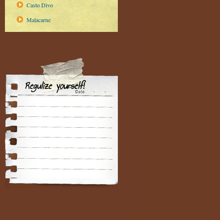
Casto Divo
Malacarne
Regulize yourself!