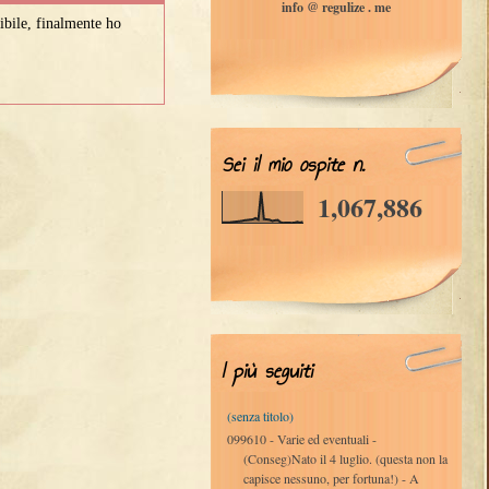
info @ regulize . me
ibile, finalmente ho
Sei il mio ospite n.
1,067,886
I più seguiti
(senza titolo)
099610 - Varie ed eventuali -
(Conseg)Nato il 4 luglio. (questa non la
capisce nessuno, per fortuna!) - A