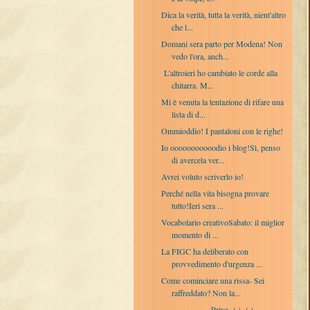
Dica la verità, tutta la verità, nient'altro
che l...
Domani sera parto per Modena! Non
vedo l'ora, anch...
L'altroieri ho cambiato le corde alla
chitarra. M...
Mi è venuta la tentazione di rifare una
lista di d...
Ommioddio! I pantaloni con le righe!
Io ooooooooooodio i blog!Sì, penso
di avercela ver...
Avrei voluto scriverlo io!
Perché nella vita bisogna provare
tutto!Ieri sera ...
Vocabolario creativoSabato: il miglior
momento di ...
La FIGC ha deliberato con
provvedimento d'urgenza ...
Come cominciare una rissa- Sei
raffreddato? Non la...
. . Priva (.) (.)