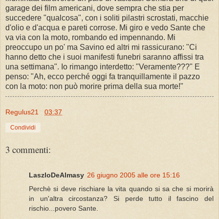
garage dei film americani, dove sempra che stia per
succedere "qualcosa", con i soliti pilastri scrostati, macchie
d'olio e d'acqua e pareti corrose. Mi giro e vedo Sante che
va via con la moto, rombando ed impennando. Mi
preoccupo un po' ma Savino ed altri mi rassicurano: "Ci
hanno detto che i suoi manifesti funebri saranno affissi tra
una settimana". Io rimango interdetto: "Veramente???" E
penso: "Ah, ecco perché oggi fa tranquillamente il pazzo
con la moto: non può morire prima della sua morte!"
Regulus21
03:37
Condividi
3 commenti:
LaszloDeAlmasy
26 giugno 2005 alle ore 15:16
Perchè si deve rischiare la vita quando si sa che si morirà
in un'altra circostanza? Si perde tutto il fascino del
rischio...povero Sante.