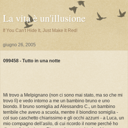
La vita è un'illusione
If You Can't Hide It, Just Make It Red!
giugno 26, 2005
099458 - Tutto in una notte
Mi trovo a Melpignano (non ci sono mai stato, ma so che mi
trovo lì) e vedo intorno a me un bambino bruno e uno
biondo. Il bruno somiglia ad Alessandro C., un bambino
terribile che avevo a scuola, mentre il biondino somiglia -
col suo caschetto chiarissimo e gli occhi azzurri - a Luca, un
mio compagno dell'asilo, di cui ricordo il nome perché ho