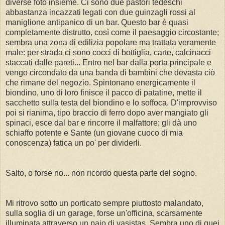
diverse foto insieme. Ci sono due pastori tedeschi
abbastanza incazzati legati con due guinzagli rossi al
maniglione antipanico di un bar. Questo bar è quasi
completamente distrutto, così come il paesaggio circostante;
sembra una zona di edilizia popolare ma trattata veramente
male: per strada ci sono cocci di bottiglia, carte, calcinacci
staccati dalle pareti... Entro nel bar dalla porta principale e
vengo circondato da una banda di bambini che devasta ciò
che rimane del negozio. Spintonano energicamente il
biondino, uno di loro finisce il pacco di patatine, mette il
sacchetto sulla testa del biondino e lo soffoca. D'improvviso
poi si rianima, tipo braccio di ferro dopo aver mangiato gli
spinaci, esce dal bar e rincorre il malfattore; gli dà uno
schiaffo potente e Sante (un giovane cuoco di mia
conoscenza) fatica un po' per dividerli.
Salto, o forse no... non ricordo questa parte del sogno.
Mi ritrovo sotto un porticato sempre piuttosto malandato,
sulla soglia di un garage, forse un'officina, scarsamente
illuminata attraverso un paio di vasistas. Sembra uno di quei