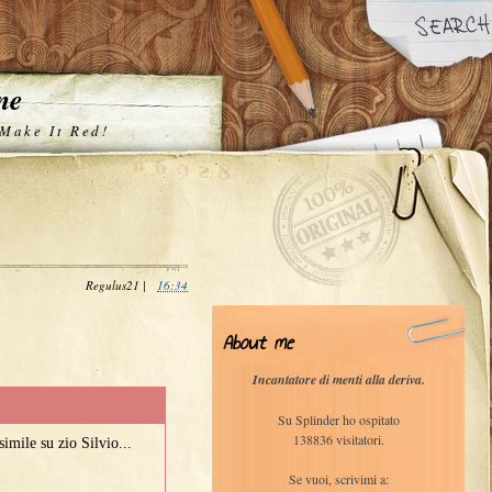
one
 Make It Red!
Regulus21
|
16:34
About me
Incantatore di menti alla deriva.
Su Splinder ho ospitato
138836 visitatori.
imile su zio Silvio...
Se vuoi, scrivimi a: