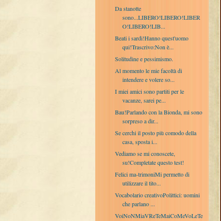
Da stanotte
sono...LIBERO!LIBERO!LIBER
O!LIBERO!LIB...
Beati i sardi!Hanno quest'uomo
qui!Trascrivo:Non è...
Solitudine e pessimismo.
Al momento le mie facoltà di
intendere e volere so...
I miei amici sono partiti per le
vacanze, sarei pe...
Bau!Parlando con la Bionda, mi sono
sorpreso a dir...
Se cerchi il posto più comodo della
casa, sposta i...
Vediamo se mi conoscete,
su!Completate questo test!
Felici ma-trimoniMi permetto di
utilizzare il tito...
Vocabolario creativoPolittici: uomini
che parlano ...
VoiNoNMiaVReTeMaiCoMeVoLeTe