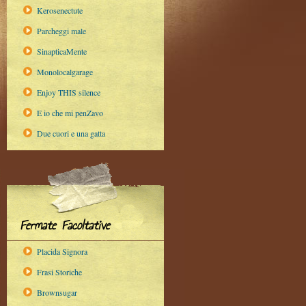
Kerosenectute
Parcheggi male
SinapticaMente
Monolocalgarage
Enjoy THIS silence
E io che mi penZavo
Due cuori e una gatta
Fermate Facoltative
Placida Signora
Frasi Storiche
Brownsugar