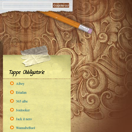
Tappe Obbligatorie
Albey
Eriadan
365 albe
Jonlooker
Jack il nero
WannabeBaol