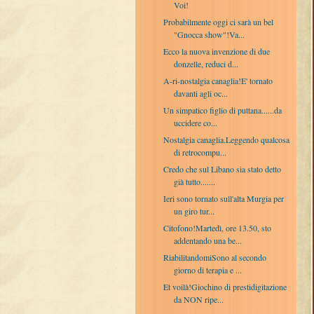
Voi!
Probabilmente oggi ci sarà un bel
"Gnocca show"!Va...
Ecco la nuova invenzione di due
donzelle, reduci d...
A-ri-nostalgia canaglia!E' tornato
davanti agli oc...
Un simpatico figlio di puttana......da
uccidere co...
Nostalgia canaglia.Leggendo qualcosa
di retrocompu...
Credo che sul Libano sia stato detto
già tutto.......
Ieri sono tornato sull'alta Murgia per
un giro tur...
Citofono!Martedì, ore 13.50, sto
addentando una be...
RiabilitandomiSono al secondo
giorno di terapia e ...
Et voilà!Giochino di prestidigitazione
da NON ripe...