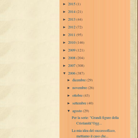
2015
(1)
►
2014
(21)
►
2013
(44)
►
2012
(72)
►
2011
(95)
►
2010
(146)
►
2009
(121)
►
2008
(204)
►
2007
(308)
►
2006
(387)
▼
dicembre
(29)
►
novembre
(26)
►
ottobre
(43)
►
settembre
(40)
►
agosto
(29)
▼
Per la serie: "Grandi figure della
Cristianità"Ogg...
La mia idea del successoEcco,
mettiamo il caso che...