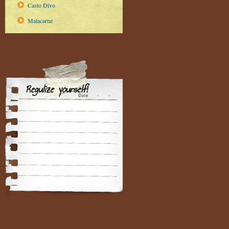
Casto Divo
Malacarne
Regulize yourself!