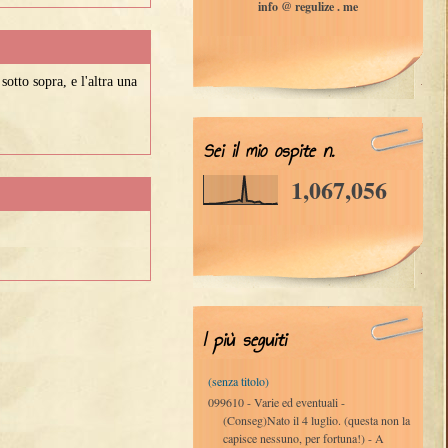
info @ regulize . me
sotto sopra, e l'altra una
Sei il mio ospite n.
1,067,056
I più seguiti
(senza titolo)
099610 - Varie ed eventuali -
(Conseg)Nato il 4 luglio. (questa non la
capisce nessuno, per fortuna!) - A