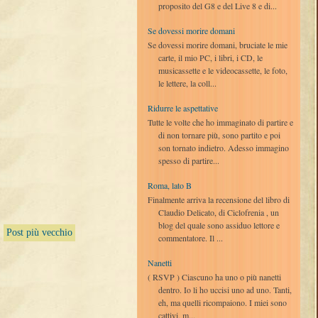
proposito del G8 e del Live 8 e di...
Se dovessi morire domani
Se dovessi morire domani, bruciate le mie
carte, il mio PC, i libri, i CD, le
musicassette e le videocassette, le foto,
le lettere, la coll...
Ridurre le aspettative
Tutte le volte che ho immaginato di partire e
di non tornare più, sono partito e poi
son tornato indietro. Adesso immagino
spesso di partire...
Roma, lato B
Finalmente arriva la recensione del libro di
Claudio Delicato, di Ciclofrenia , un
blog del quale sono assiduo lettore e
Post più vecchio
commentatore. Il ...
Nanetti
( RSVP ) Ciascuno ha uno o più nanetti
dentro. Io li ho uccisi uno ad uno. Tanti,
eh, ma quelli ricompaiono. I miei sono
cattivi, m...