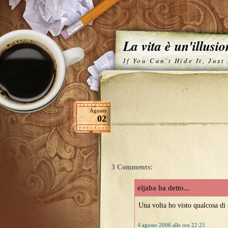
La vita è un'illusi
If You Can't Hide It, Just
Agosto
02
3 Comments:
eljaba ha detto...
Una volta ho visto qualcosa di s
4 agosto 2006 alle ore 22:25