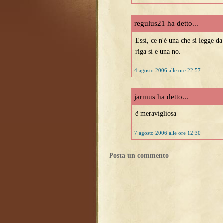
regulus21 ha detto...
Essì, ce n'è una che si legge da 
riga sì e una no.
4 agosto 2006 alle ore 22:57
jarmus ha detto...
é meravigliosa
7 agosto 2006 alle ore 12:30
Posta un commento