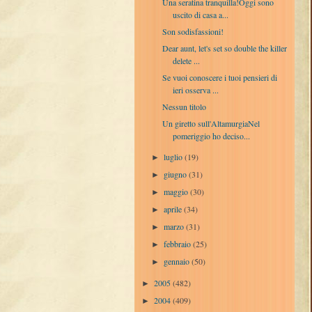
Una seratina tranquilla!Oggi sono
uscito di casa a...
Son sodisfassioni!
Dear aunt, let's set so double the killer
delete ...
Se vuoi conoscere i tuoi pensieri di
ieri osserva ...
Nessun titolo
Un giretto sull'AltamurgiaNel
pomeriggio ho deciso...
luglio
(19)
►
giugno
(31)
►
maggio
(30)
►
aprile
(34)
►
marzo
(31)
►
febbraio
(25)
►
gennaio
(50)
►
2005
(482)
►
2004
(409)
►