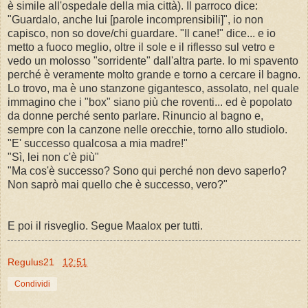
è simile all'ospedale della mia città). Il parroco dice:
"Guardalo, anche lui [parole incomprensibili]", io non
capisco, non so dove/chi guardare. "Il cane!" dice... e io
metto a fuoco meglio, oltre il sole e il riflesso sul vetro e
vedo un molosso "sorridente" dall'altra parte. Io mi spavento
perché è veramente molto grande e torno a cercare il bagno.
Lo trovo, ma è uno stanzone gigantesco, assolato, nel quale
immagino che i "box" siano più che roventi... ed è popolato
da donne perché sento parlare. Rinuncio al bagno e,
sempre con la canzone nelle orecchie, torno allo studiolo.
"E' successo qualcosa a mia madre!"
"Sì, lei non c'è più"
"Ma cos'è successo? Sono qui perché non devo saperlo?
Non saprò mai quello che è successo, vero?"
E poi il risveglio. Segue Maalox per tutti.
Regulus21
12:51
Condividi