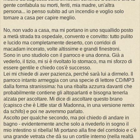
gente confabula su morti, feriti, mia madre, un'altra
persona... io penso subito ad un incendio e voglio solo
tornare a casa per capire meglio.
No, non vado a casa, ma mi portano in uno squallido posto
a metà strada tra ospedale, convento e convitto: tutto pulito
e lucido ma completamente deserto, con corridoi di
macadam incerato, volte altissime e grandi finestroni.
Sono in uno studiolo con il parroco e una donna. Già a
vederlo, il tizio, mi si è rivoltato lo stomaco, ma mi sforzo di
essere gentile e chiedo cos'è successo.
Lei mi chiede di aver pazienza, perché sarà lui a dirmelo. Il
parroco intanto armeggia con una specie di lettore CD/MP3
dalla forma stranissima: ha una ribalta azzurra davanti che
probabilmente contiene gli altoparlanti e bisogna tenerla
alzata per ascoltare. Mi dice di ascoltare questo brano
(capisco che è Little star di Madonna, in una versione remix
da schifo) e poi ne avremmo parlato.
Ascolto per qualche secondo, ma poi chiedo di andare in
bagno - evidentemente anche solo a rivederlo in sogno il
mio intestino si ribella! Mi portano alla fine del corridoio e c'è
una grande vetrata che dà su un cortile interno (nella realtà