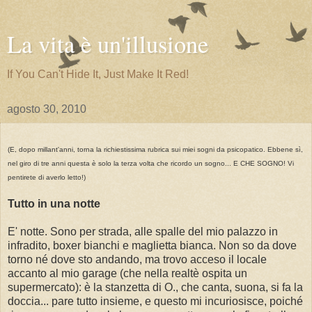
La vita è un'illusione
If You Can't Hide It, Just Make It Red!
agosto 30, 2010
(E, dopo millant'anni, torna la richiestissima rubrica sui miei sogni da psicopatico. Ebbene sì,
nel giro di tre anni questa è solo la terza volta che ricordo un sogno... E CHE SOGNO! Vi
pentirete di averlo letto!)
Tutto in una notte
E' notte. Sono per strada, alle spalle del mio palazzo in
infradito, boxer bianchi e maglietta bianca. Non so da dove
torno né dove sto andando, ma trovo acceso il locale
accanto al mio garage (che nella realtè ospita un
supermercato): è la stanzetta di O., che canta, suona, si fa la
doccia... pare tutto insieme, e questo mi incuriosisce, poiché