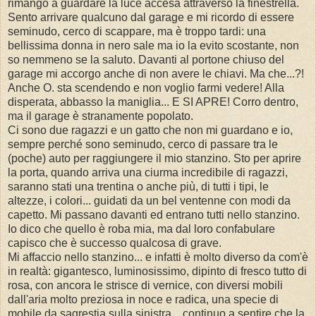
rimango a guardare la luce accesa attraverso la finestrella.
Sento arrivare qualcuno dal garage e mi ricordo di essere
seminudo, cerco di scappare, ma è troppo tardi: una
bellissima donna in nero sale ma io la evito scostante, non
so nemmeno se la saluto. Davanti al portone chiuso del
garage mi accorgo anche di non avere le chiavi. Ma che...?!
Anche O. sta scendendo e non voglio farmi vedere! Alla
disperata, abbasso la maniglia... E SI APRE! Corro dentro,
ma il garage è stranamente popolato.
Ci sono due ragazzi e un gatto che non mi guardano e io,
sempre perché sono seminudo, cerco di passare tra le
(poche) auto per raggiungere il mio stanzino. Sto per aprire
la porta, quando arriva una ciurma incredibile di ragazzi,
saranno stati una trentina o anche più, di tutti i tipi, le
altezze, i colori... guidati da un bel ventenne con modi da
capetto. Mi passano davanti ed entrano tutti nello stanzino.
Io dico che quello è roba mia, ma dal loro confabulare
capisco che è successo qualcosa di grave.
Mi affaccio nello stanzino... e infatti è molto diverso da com'è
in realtà: gigantesco, luminosissimo, dipinto di fresco tutto di
rosa, con ancora le strisce di vernice, con diversi mobili
dall'aria molto preziosa in noce e radica, una specie di
mobile da sagrestia sulla sinistra... continuo a sentire che la